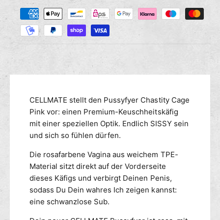
Z
M
s
r
a
e
e
n
h
d
g
i
l
e
e
u
f
M
n
ü
e
g
r
n
s
C
g
m
CELLMATE stellt den Pussyfyer Chastity Cage
e
e
l
e
Pink vor: einen Premium-Keuschheitskäfig
f
l
ü
t
mit einer speziellen Optik. Endlich SISSY sein
m
r
h
und sich so fühlen dürfen.
a
C
o
t
e
Die rosafarbene Vagina aus weichem TPE-
d
e
l
Material sitzt direkt auf der Vorderseite
e
P
l
dieses Käfigs und verbirgt Deinen Penis,
n
u
m
sodass Du Dein wahres Ich zeigen kannst:
s
a
eine schwanzlose Sub.
s
t
y
e