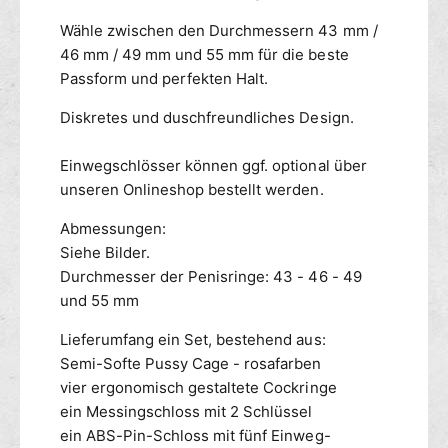
o
ä
s
f
Wähle zwischen den Durchmessern 43 mm /
a
i
46 mm / 49 mm und 55 mm für die beste
g
Passform und perfekten Halt.
r
o
Diskretes und duschfreundliches Design.
s
a
Einwegschlösser können ggf. optional über
unseren Onlineshop bestellt werden.
Abmessungen:
Siehe Bilder.
Durchmesser der Penisringe: 43 - 46 - 49
und 55 mm
Lieferumfang ein Set, bestehend aus:
Semi-Softe Pussy Cage - rosafarben
vier ergonomisch gestaltete Cockringe
ein Messingschloss mit 2 Schlüssel
ein ABS-Pin-Schloss mit fünf Einweg-