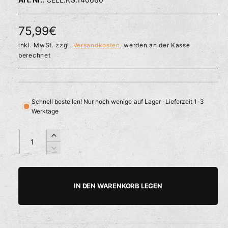
l
ö
r
f
f
f
N
75,99€
n
ü
e
o
inkl. MwSt. zzgl.
Versandkosten
, werden an der Kasse
g
n
berechnet
b
r
a
m
r
a
Schnell bestellen! Nur noch wenige auf Lager · Lieferzeit 1-3
Werktage
l
e
A
A
E
n
n
r
r
V
z
z
h
e
P
a
a
ö
r
h
h
h
r
r
IN DEN WARENKORB LEGEN
e
i
l
l
e
d
n
i
g
i
e
e