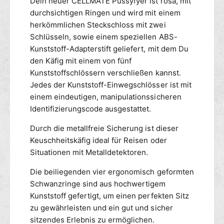
Dein neuer CELLMATE Pussyfyer ist rosa, mit
f
P
durchsichtigen Ringen und wird mit einem
y
u
herkömmlichen Steckschloss mit zwei
e
s
r
Schlüsseln, sowie einem speziellen ABS-
s
K
y
Kunststoff-Adapterstift geliefert, mit dem Du
e
f
den Käfig mit einem von fünf
u
y
Kunststoffschlössern verschließen kannst.
s
e
Jedes der Kunststoff-Einwegschlösser ist mit
c
r
einem eindeutigen, manipulationssicheren
h
K
Identifizierungscode ausgestattet.
h
e
e
u
Durch die metallfreie Sicherung ist dieser
i
s
Keuschheitskäfig ideal für Reisen oder
t
c
s
Situationen mit Metalldetektoren.
h
k
h
Die beiliegenden vier ergonomisch geformten
ä
e
f
Schwanzringe sind aus hochwertigem
i
i
t
Kunststoff gefertigt, um einen perfekten Sitz
g
s
zu gewährleisten und ein gut und sicher
r
k
sitzendes Erlebnis zu ermöglichen.