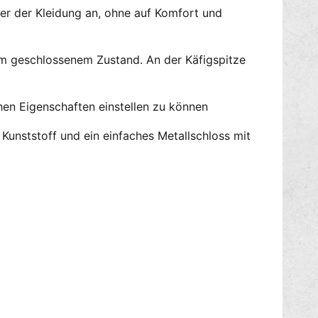
C
i
ter der Kleidung an, ohne auf Komfort und
A
g
G
M
E
A
im geschlossenem Zustand. An der Käfigspitze
N
N
o
C
1
A
chen Eigenschaften einstellen zu können
T
G
R
E
Kunststoff und ein einfaches Metallschloss mit
A
N
N
o
S
1
P
T
A
R
R
A
E
N
N
S
T
P
A
R
E