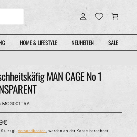
n
r
l
e
o
n
g
k
g
o
e
r
UNG
HOME & LIFESTYLE
NEUHEITEN
SALE
n
b
schheitskäfig MAN CAGE No 1
NSPARENT
MCG001TRA
99€
St. zzgl.
Versandkosten
, werden an der Kasse berechnet