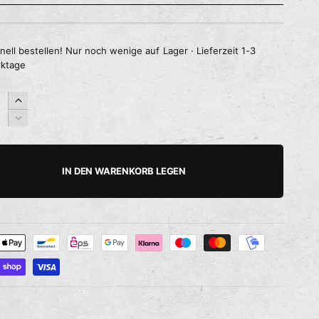
nell bestellen! Nur noch wenige auf Lager · Lieferzeit 1-3
ktage
E
r
V
h
e
ö
r
h
r
IN DEN WARENKORB LEGEN
e
i
d
n
i
g
e
e
M
r
e
e
n
d
g
i
e
e
f
M