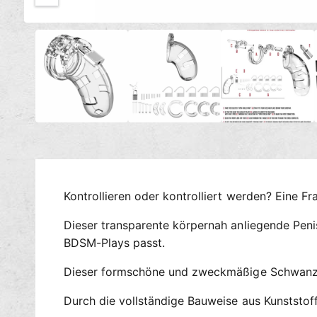
c
M
h
1
/
von
4
e
t
d
i
v
e
e
n
1
r
i
n
f
M
ü
o
d
g
a
l
b
ö
a
f
Kontrollieren oder kontrolliert werden? Eine Fr
f
r
n
e
Dieser transparente körpernah anliegende Penis
n
BDSM-Plays passt.
Dieser formschöne und zweckmäßige Schwanzkäf
Durch die vollständige Bauweise aus Kunststoff 