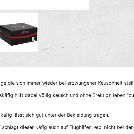
n
g
M
e
s
d
m
i
e
e
n
2
t
i
h
n
M
o
o
d
d
a
e
l
ö
n
f
age die sich immer wieder bei erzwungener Keuschheit stell
f
n
e
käfig hilft dabei völlig keusch und ohne Erektion leben "zu
n
ig lässt sich gut unter der Bekleidung tragen.
schlägt dieser Käfig auch auf Flughäfen, etc. nicht bei den