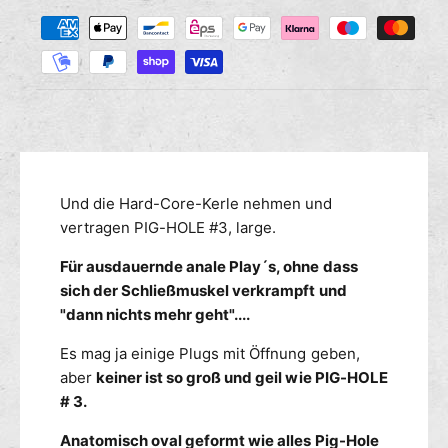
Z
M
s
r
a
e
e
n
h
d
g
i
l
e
e
u
f
M
n
ü
e
g
r
n
s
O
g
m
Und die Hard-Core-Kerle nehmen und
X
e
B
e
vertragen PIG-HOLE #3, large.
f
A
ü
t
Für ausdauernde anale Play´s, ohne dass
L
r
h
L
sich der Schließmuskel verkrampft und
O
o
P
X
"dann nichts mehr geht"....
d
i
B
e
g
Es mag ja einige Plugs mit Öffnung geben,
A
n
-
L
aber
keiner ist so groß und geil wie PIG-HOLE
H
L
# 3.
o
P
l
i
Anatomisch oval geformt wie alles Pig-Hole