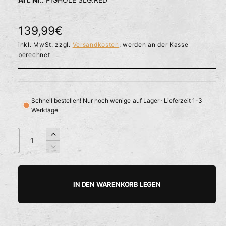
l
ö
r
f
f
f
N
139,99€
n
ü
e
o
inkl. MwSt. zzgl.
Versandkosten
, werden an der Kasse
g
n
berechnet
b
r
a
m
r
a
Schnell bestellen! Nur noch wenige auf Lager · Lieferzeit 1-3
Werktage
l
e
A
A
E
n
n
r
r
V
z
z
h
e
P
a
a
ö
r
h
h
h
r
r
IN DEN WARENKORB LEGEN
e
i
l
l
e
d
n
i
g
i
e
e