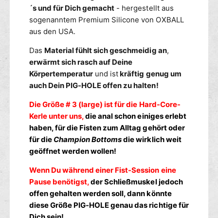
e
g
´s und für Dich gemacht
- hergestellt aus
L
-
sogenanntem Premium Silicone von OXBALL
a
H
aus den USA.
r
o
g
l
Das
Material fühlt sich geschmeidig an
,
e
e
erwärmt sich rasch auf Deine
-
L
Körpertemperatur
und ist
kräftig genug um
r
a
auch Dein PIG-HOLE offen zu halten!
o
r
t
g
Die Größe # 3 (large) ist für die Hard-Core-
e
Kerle unter uns,
die anal schon einiges erlebt
-
haben, für die Fisten zum Alltag gehört oder
r
o
für die
Champion Bottoms
die wirklich weit
t
geöffnet werden wollen!
Wenn Du während einer Fist-Session eine
Pause benötigst,
der Schließmuskel jedoch
offen gehalten werden soll, dann könnte
diese Größe PIG-HOLE genau das richtige für
Dich sein!