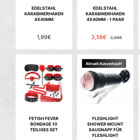
E
E
EDELSTAHL
EDELSTAHL
I
I
KARABINERHAKEN
KARABINERHAKEN
4X40MM
4X40MM - 1 PAAR
S
S
N
1,99€
V
3,58€
N
3,98€
O
E
O
R
R
R
M
K
M
Aktuell Ausverkauft
A
A
A
L
U
L
E
F
E
R
S
R
P
P
P
R
R
R
E
E
E
FETISH FEVER
FLESHLIGHT
I
I
I
BONDAGE 10
SHOWER MOUNT
TEILIGES SET
SAUGNAPF FÜR
S
S
S
FLESHLIGHT