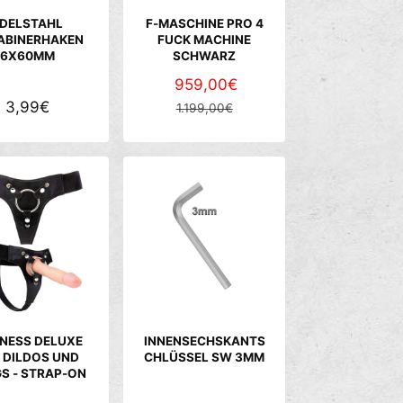
E
E
DELSTAHL
F-MASCHINE PRO 4
I
I
ABINERHAKEN
FUCK MACHINE
6X60MM
SCHWARZ
S
S
V
959,00€
N
N
3,99€
E
O
1.199,00€
O
R
R
R
K
M
M
A
A
A
U
L
L
F
E
E
S
R
R
P
P
P
R
R
R
E
E
E
I
I
NESS DELUXE
INNENSECHSKANTS
I
S
S
 DILDOS UND
CHLÜSSEL SW 3MM
S - STRAP-ON
S