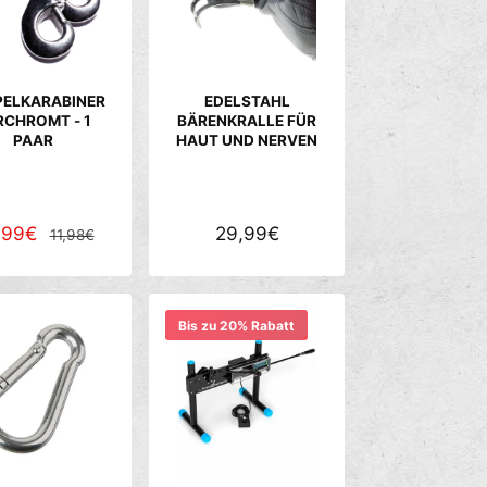
R
R
P
P
R
R
E
E
ELKARABINER
EDELSTAHL
I
I
RCHROMT - 1
BÄRENKRALLE FÜR
PAAR
HAUT UND NERVEN
S
S
,99€
N
N
29,99€
11,98€
O
O
R
R
M
M
Bis zu 20% Rabatt
A
A
L
L
E
E
R
R
P
P
R
R