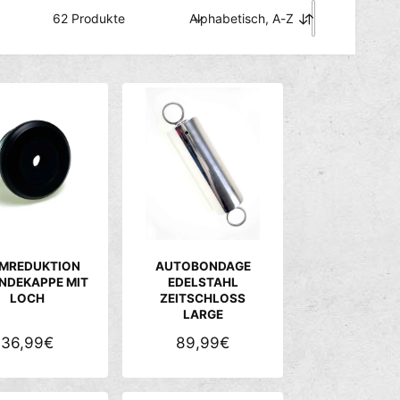
62 Produkte
Alphabetisch, A-Z
S
o
r
t
i
e
r
e
n
n
a
c
h
MREDUKTION
AUTOBONDAGE
:
NDEKAPPE MIT
EDELSTAHL
LOCH
ZEITSCHLOSS
LARGE
N
36,99€
N
89,99€
O
O
R
R