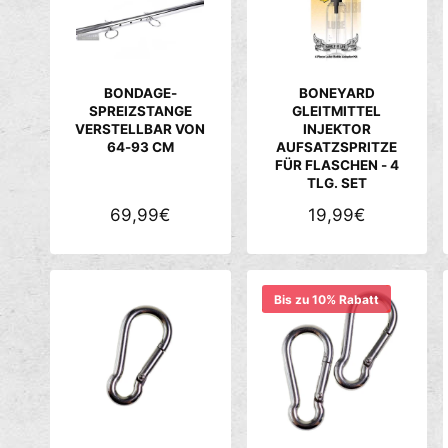
R
R
P
P
R
R
E
E
BONDAGE-
BONEYARD
I
I
SPREIZSTANGE
GLEITMITTEL
VERSTELLBAR VON
INJEKTOR
S
S
64-93 CM
AUFSATZSPRITZE
FÜR FLASCHEN - 4
TLG. SET
N
69,99€
N
19,99€
O
O
R
R
M
M
Bis zu 10% Rabatt
A
A
L
L
E
E
R
R
P
P
R
R