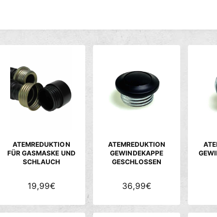
c
h
ä
f
t
ATEMREDUKTION
ATEMREDUKTION
ATE
FÜR GASMASKE UND
GEWINDEKAPPE
GEWI
SCHLAUCH
GESCHLOSSEN
N
19,99€
N
36,99€
O
O
R
R