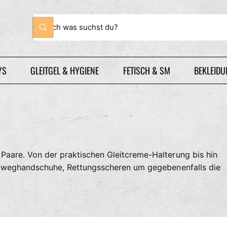
S
S
u
u
c
c
h
h
e
YS
GLEITGEL & HYGIENE
FETISCH & SM
BEKLEID
n
e
i
n
u
n
s
e
Paare. Von der praktischen Gleitcreme-Halterung bis hin
r
Einweghandschuhe, Rettungsscheren um gegebenenfalls die
e
m
G
e
s