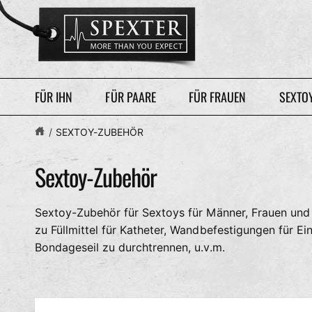
U
M
I
N
H
A
L
T
FÜR IHN
FÜR PAARE
FÜR FRAUEN
SEXTO
/
SEXTOY-ZUBEHÖR
Sextoy-Zubehör
Sextoy-Zubehör für Sextoys für Männer, Frauen und 
zu Füllmittel für Katheter, Wandbefestigungen für 
Bondageseil zu durchtrennen, u.v.m.