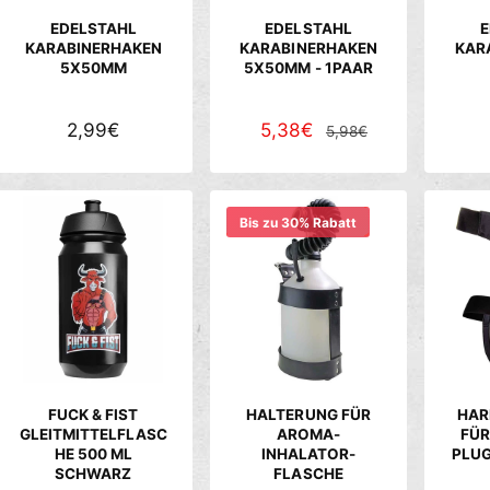
E
E
E
EDELSTAHL
EDELSTAHL
E
I
I
I
KARABINERHAKEN
KARABINERHAKEN
KAR
5X50MM
5X50MM - 1PAAR
S
S
S
N
2,99€
V
5,38€
N
5,98€
O
E
O
R
R
R
M
K
M
Bis zu 30% Rabatt
A
A
A
L
U
L
E
F
E
R
S
R
P
P
P
R
R
R
E
E
E
FUCK & FIST
HALTERUNG FÜR
HAR
I
I
I
GLEITMITTELFLASC
AROMA-
FÜR
HE 500 ML
INHALATOR-
PLUG
S
S
S
SCHWARZ
FLASCHE