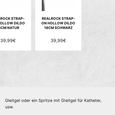
P
P
R
R
E
E
LROCK STRAP-
REALROCK STRAP-
I
I
OLLOW DILDO
ON HOLLOW DILDO
8CM NATUR
18CM SCHWARZ
S
S
N
39,99€
N
39,99€
O
O
R
R
M
M
A
A
L
L
E
E
R
R
P
P
R
R
Gleitgel oder ein Spritze mit Gleitgel für Katheter,
E
E
usw.
I
I