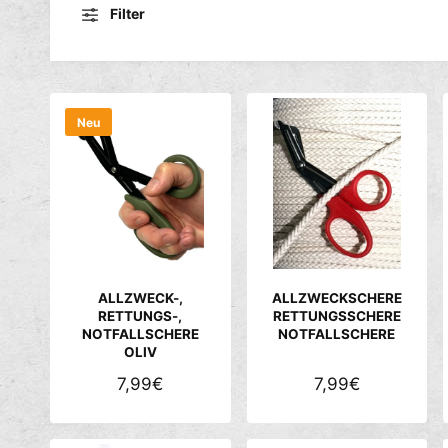
Filter
Neu
ALLZWECK-,
ALLZWECKSCHERE
RETTUNGS-,
RETTUNGSSCHERE
NOTFALLSCHERE
NOTFALLSCHERE
OLIV
N
7,99€
N
7,99€
O
O
R
R