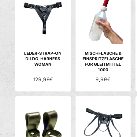
A
A
L
L
E
E
R
R
P
P
R
R
E
E
LEDER-STRAP-ON
MISCHFLASCHE &
I
I
DILDO-HARNESS
EINSPRITZFLASCHE
WOMAN
FÜR GLEITMITTEL
S
S
1000
N
129,99€
N
9,99€
O
O
R
R
M
M
A
A
L
L
E
E
R
R