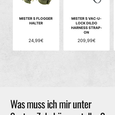
P
P
R
R
E
E
MISTER S FLOGGER
MISTER S VAC-U-
I
I
HALTER
LOCK DILDO
HARNESS STRAP-
S
S
ON
N
24,99€
N
209,99€
O
O
R
R
M
M
A
A
L
L
E
E
R
R
P
P
R
R
Was muss ich mir unter
E
E
I
I