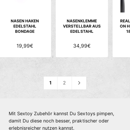
P
P
R
R
E
E
NASEN HAKEN
NASENKLEMME
REA
I
I
EDELSTAHL
VERSTELLBAR AUS
ON H
BONDAGE
EDELSTAHL
1
S
S
N
19,99€
N
34,99€
O
O
R
R
M
M
A
A
L
L
1
2
E
E
R
R
P
P
R
R
Mit Sextoy Zubehör kannst Du Sextoys pimpen,
E
E
damit Du diese noch besser, praktischer oder
I
I
erlebnisreicher nutzen kannst.