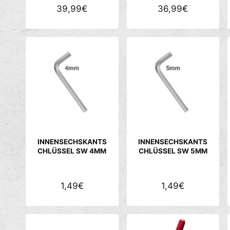
N
39,99€
N
36,99€
O
O
R
R
M
M
A
A
L
L
E
E
R
R
P
P
R
R
E
E
INNENSECHSKANTS
INNENSECHSKANTS
I
I
CHLÜSSEL SW 4MM
CHLÜSSEL SW 5MM
S
S
N
1,49€
N
1,49€
O
O
R
R
M
M