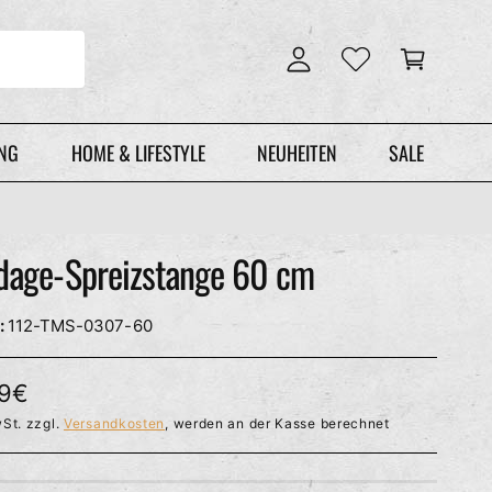
n
r
l
e
o
n
g
k
g
o
e
r
UNG
HOME & LIFESTYLE
NEUHEITEN
SALE
n
b
dage-Spreizstange 60 cm
112-TMS-0307-60
99€
St. zzgl.
Versandkosten
, werden an der Kasse berechnet