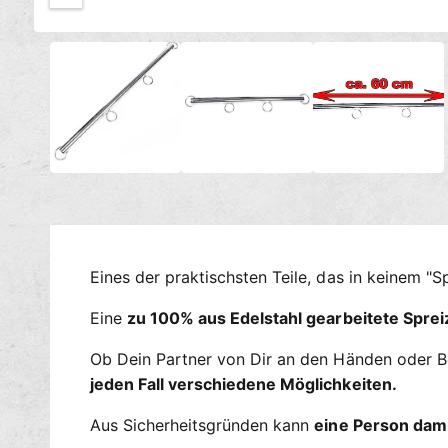
c
M
h
1
/
von
3
e
t
d
i
v
e
e
n
1
r
i
n
f
M
ü
o
d
g
a
l
b
ö
a
f
Eines der praktischsten Teile, das in keinem "S
f
r
n
e
Eine
zu 100% aus Edelstahl gearbeitete Spre
n
Ob Dein Partner von Dir an den Händen oder Be
jeden Fall verschiedene Möglichkeiten.
Aus Sicherheitsgründen kann
eine Person dami