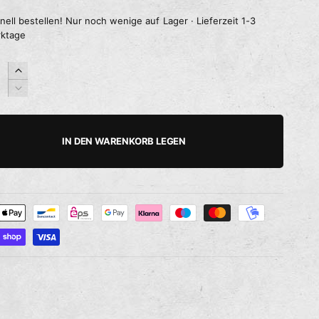
nell bestellen! Nur noch wenige auf Lager · Lieferzeit 1-3
ktage
E
r
V
h
e
ö
r
h
r
IN DEN WARENKORB LEGEN
e
i
d
n
i
g
e
e
M
r
e
e
n
d
g
i
e
e
f
M
ü
e
r
n