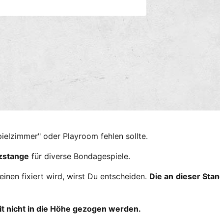
s
M
m
e
e
d
i
t
e
n
h
2
o
i
n
d
M
o
e
d
n
a
l
ö
f
pielzimmer" oder Playroom fehlen sollte.
f
n
e
izstange
für diverse Bondagespiele.
n
inen fixiert wird, wirst Du entscheiden.
Die an dieser Sta
t nicht in die Höhe gezogen werden.