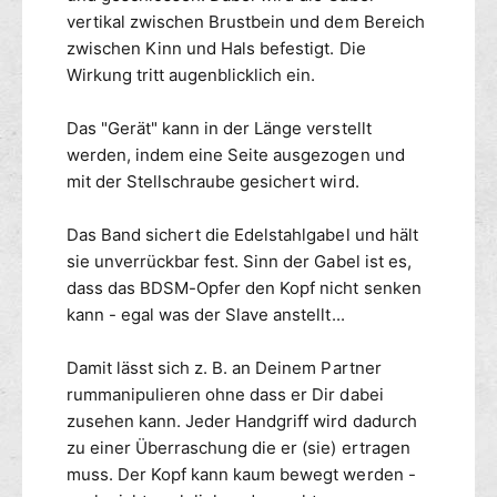
i
b
vertikal zwischen Brustbein und dem Bereich
t
a
zwischen Kinn und Hals befestigt. Die
G
n
Wirkung tritt augenblicklich ein.
a
d
b
m
e
Das "Gerät" kann in der Länge verstellt
i
l
t
werden, indem eine Seite ausgezogen und
-
G
mit der Stellschraube gesichert wird.
e
a
i
b
Das Band sichert die Edelstahlgabel und hält
n
e
sie unverrückbar fest. Sinn der Gabel ist es,
s
l
dass das BDSM-Opfer den Kopf nicht senken
t
-
e
kann - egal was der Slave anstellt...
e
l
i
l
n
Damit lässt sich z. B. an Deinem Partner
b
s
rummanipulieren ohne dass er Dir dabei
a
t
zusehen kann. Jeder Handgriff wird dadurch
r
e
zu einer Überraschung die er (sie) ertragen
l
muss. Der Kopf kann kaum bewegt werden -
l