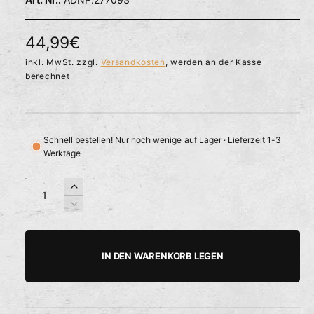
l
ö
r
f
f
f
N
44,99€
n
ü
e
o
inkl. MwSt. zzgl.
Versandkosten
, werden an der Kasse
g
n
berechnet
b
r
a
m
r
a
Schnell bestellen! Nur noch wenige auf Lager · Lieferzeit 1-3
Werktage
l
e
A
A
E
n
n
r
r
V
z
z
h
e
P
a
a
ö
r
h
h
h
r
r
IN DEN WARENKORB LEGEN
e
i
l
l
e
d
n
i
g
i
e
e