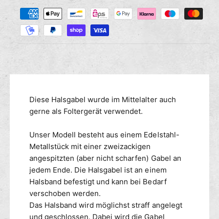
Z
M
s
r
a
e
e
n
h
d
g
i
l
e
e
u
f
M
n
ü
e
g
r
n
s
B
g
m
Diese Halsgabel wurde im Mittelalter auch
D
e
S
e
gerne als Foltergerät verwendet.
f
M
ü
t
H
r
h
Unser Modell besteht aus einem Edelstahl-
a
B
o
Metallstück mit einer zweizackigen
l
D
d
angespitzten (aber nicht scharfen) Gabel an
s
S
e
jedem Ende. Die Halsgabel ist an einem
b
M
n
Halsband befestigt und kann bei Bedarf
a
H
n
verschoben werden.
a
d
l
Das Halsband wird möglichst straff angelegt
m
s
und geschlossen. Dabei wird die Gabel