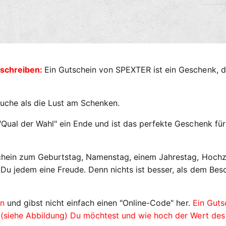
l
u
n
g
s
nschreiben:
Ein Gutschein von SPEXTER ist ein Geschenk, das
m
e
t
Suche als die Lust am Schenken.
h
o
ual der Wahl" ein Ende und ist das perfekte Geschenk für de
d
e
chein zum Geburtstag, Namenstag, einem Jahrestag, Hochz
n
Du jedem eine Freude. Denn nichts ist besser, als dem Bes
en
und gibst nicht einfach einen "Online-Code" her.
Ein Guts
(siehe Abbildung) Du möchtest und wie hoch der Wert des G