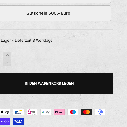
Gutschein 500.- Euro
 Lager - Lieferzeit 3 Werktage
E
r
V
h
e
ö
r
h
r
IN DEN WARENKORB LEGEN
e
i
d
n
i
g
e
e
M
r
e
e
n
d