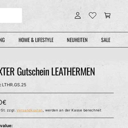
n
r
l
e
o
n
g
k
g
o
e
r
UNG
HOME & LIFESTYLE
NEUHEITEN
SALE
n
b
XTER Gutschein LEATHERMEN
LTHR.GS.25
0€
St. zzgl.
Versandkosten
, werden an der Kasse berechnet
 value: