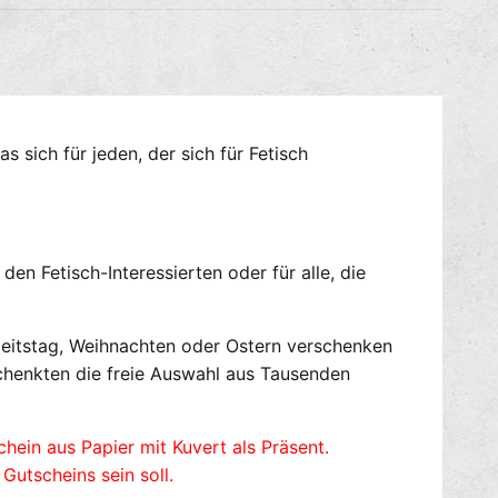
g
i
e
e
f
M
ü
e
r
n
S
g
P
e
 sich für jeden, der sich für Fetisch
E
f
X
ü
T
r
E
S
R
P
n Fetisch-Interessierten oder für alle, die
G
E
u
X
t
T
eitstag, Weihnachten oder Ostern verschenken
s
E
chenkten die freie Auswahl aus Tausenden
c
R
h
G
e
u
chein aus Papier mit Kuvert als Präsent.
i
t
utscheins sein soll.
n
s