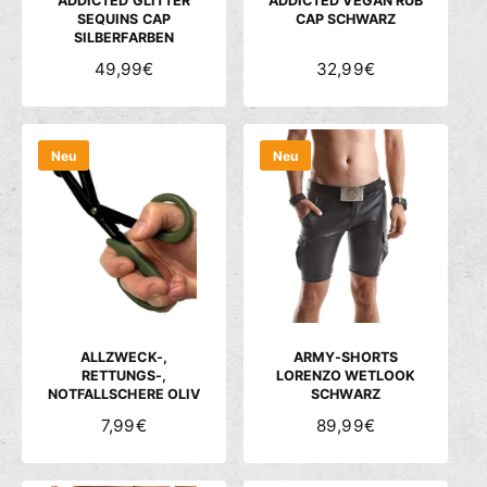
ADDICTED GLITTER
ADDICTED VEGAN RUB
SEQUINS CAP
CAP SCHWARZ
SILBERFARBEN
N
49,99€
N
32,99€
O
O
R
R
M
M
Neu
Neu
A
A
L
L
E
E
R
R
P
P
R
R
E
E
I
I
S
S
ALLZWECK-,
ARMY-SHORTS
RETTUNGS-,
LORENZO WETLOOK
NOTFALLSCHERE OLIV
SCHWARZ
N
7,99€
N
89,99€
O
O
R
R