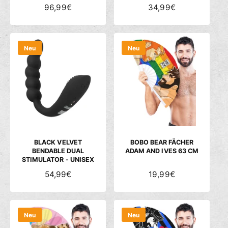
N
96,99€
N
34,99€
O
O
R
R
M
M
Neu
Neu
A
A
L
L
E
E
R
R
P
P
R
R
E
E
I
I
S
S
BLACK VELVET
BOBO BEAR FÄCHER
BENDABLE DUAL
ADAM AND IVES 63 CM
STIMULATOR - UNISEX
N
54,99€
N
19,99€
O
O
R
R
M
M
Neu
Neu
A
A