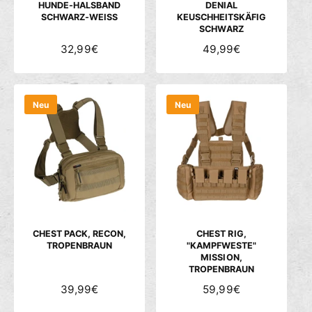
HUNDE-HALSBAND
DENIAL
SCHWARZ-WEISS
KEUSCHHEITSKÄFIG
SCHWARZ
N
32,99€
N
49,99€
O
O
R
R
M
M
Neu
Neu
A
A
L
L
E
E
R
R
P
P
R
R
E
E
I
I
S
S
CHEST PACK, RECON,
CHEST RIG,
TROPENBRAUN
"KAMPFWESTE"
MISSION,
TROPENBRAUN
N
39,99€
N
59,99€
O
O