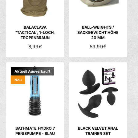
R
R
E
E
I
I
S
S
BALACLAVA
BALL-WEIGHTS /
"TACTICAL", 1-LOCH,
SACKGEWICHT HÖHE
TROPENBRAUN
20 MM
N
8,99€
N
59,99€
O
O
R
R
M
M
Aktuell Ausverkauft
A
A
Neu
L
L
E
E
R
R
P
P
R
R
E
E
I
I
S
S
BATHMATE HYDRO 7
BLACK VELVET ANAL
PENISPUMPE - BLAU
TRAINER SET