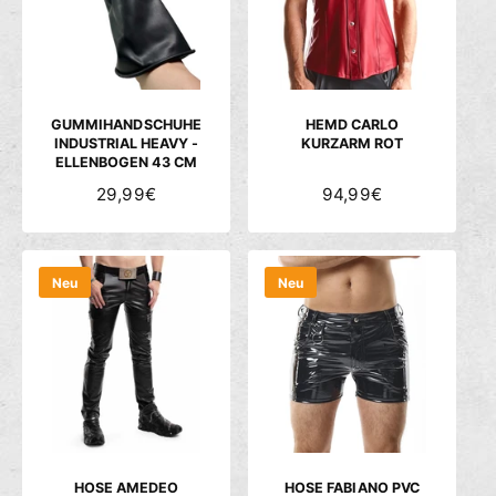
R
R
P
P
R
R
E
E
I
I
S
S
GUMMIHANDSCHUHE
HEMD CARLO
INDUSTRIAL HEAVY -
KURZARM ROT
ELLENBOGEN 43 CM
N
29,99€
N
94,99€
O
O
R
R
M
M
Neu
Neu
A
A
L
L
E
E
R
R
P
P
R
R
E
E
I
I
S
S
HOSE AMEDEO
HOSE FABIANO PVC