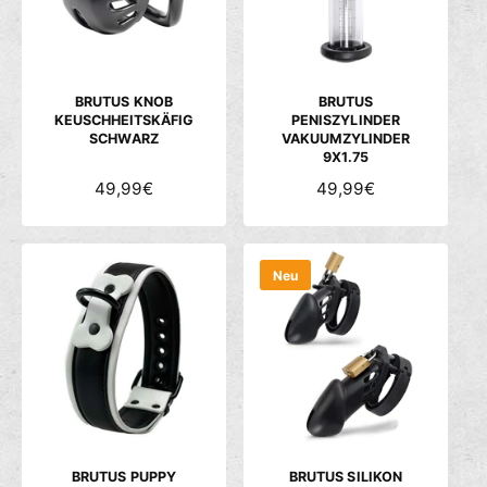
P
P
R
R
E
E
I
I
S
S
BRUTUS KNOB
BRUTUS
KEUSCHHEITSKÄFIG
PENISZYLINDER
SCHWARZ
VAKUUMZYLINDER
9X1.75
N
49,99€
N
49,99€
O
O
R
R
M
M
Neu
A
A
L
L
E
E
R
R
P
P
R
R
E
E
I
I
S
S
BRUTUS PUPPY
BRUTUS SILIKON