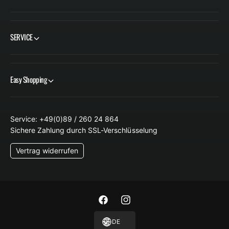
SERVICE
Easy Shopping
Service: +49(0)89 / 260 24 864
Sichere Zahlung durch SSL-Verschlüsselung
Vertrag widerrufen
F
I
a
n
DE