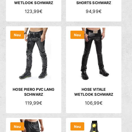
WETLOOK SCHWARZ
SHORTS SCHWARZ
N
123,99€
N
94,99€
O
O
R
R
M
M
Neu
Neu
A
A
L
L
E
E
R
R
P
P
R
R
E
E
I
I
S
S
HOSE PIERO PVC LANG
HOSE VITALE
SCHWARZ
WETLOOK SCHWARZ
N
119,99€
N
106,99€
O
O
R
R
M
M
Neu
Neu
A
A