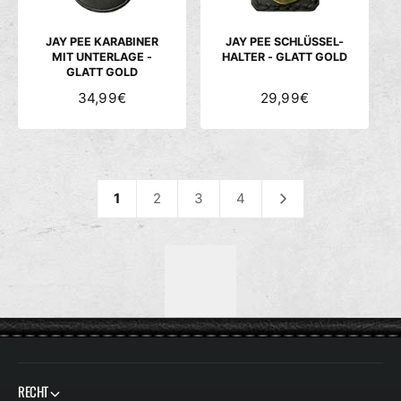
E
E
I
I
S
S
JAY PEE KARABINER
JAY PEE SCHLÜSSEL-
MIT UNTERLAGE -
HALTER - GLATT GOLD
GLATT GOLD
N
34,99€
N
29,99€
O
O
R
R
M
M
A
A
L
L
1
2
3
4
E
E
R
R
P
P
R
R
E
E
I
I
S
S
RECHT