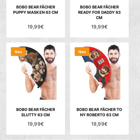
S
S
BOBO BEAR FÄCHER
BOBO BEAR FÄCHER
PUPPY MASKEN 63 CM
READY FOR DADDY 63
CM
N
19,99€
N
19,99€
O
O
R
R
M
M
Neu
Neu
A
A
L
L
E
E
R
R
P
P
R
R
E
E
I
I
S
S
BOBO BEAR FÄCHER
BOBO BEAR FÄCHER TO
SLUTTY 63 CM
NY ROBERTO 63 CM
N
19,99€
N
19,99€
O
O
R
R