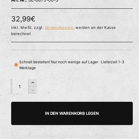
l
ö
r
f
f
f
N
32,99€
n
ü
e
o
inkl. MwSt. zzgl.
Versandkosten
, werden an der Kasse
g
n
berechnet
b
r
a
m
r
a
Schnell bestellen! Nur noch wenige auf Lager · Lieferzeit 1-3
Werktage
l
e
A
A
E
n
n
r
r
V
z
z
h
e
P
a
a
ö
r
h
h
h
r
r
IN DEN WARENKORB LEGEN
e
i
l
l
e
d
n
i
g
i
e
e