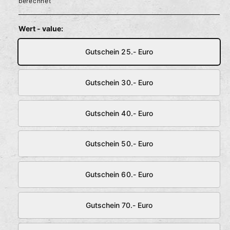
berechnet
l
r
ö
f
m
f
Wert - value:
n
e
a
n
Gutschein 25.- Euro
l
e
Gutschein 30.- Euro
r
Gutschein 40.- Euro
P
r
Gutschein 50.- Euro
e
i
Gutschein 60.- Euro
s
Gutschein 70.- Euro