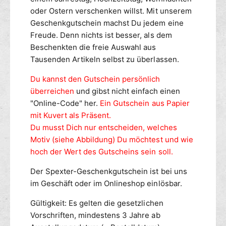
T
n
oder Ostern verschenken willst. Mit unserem
S
Geschenkgutschein machst Du jedem eine
P
Freude. Denn nichts ist besser, als dem
O
Beschenkten die freie Auswahl aus
R
Tausenden Artikeln selbst zu überlassen.
T
Du kannst den Gutschein persönlich
überreichen
und gibst nicht einfach einen
"Online-Code" her.
Ein Gutschein aus Papier
mit Kuvert als Präsent.
Du musst Dich nur entscheiden, welches
Motiv (siehe Abbildung) Du möchtest und wie
hoch der Wert des Gutscheins sein soll.
Der Spexter-Geschenkgutschein ist bei uns
im Geschäft oder im Onlineshop einlösbar.
Gültigkeit: Es gelten die gesetzlichen
Vorschriften, mindestens 3 Jahre ab