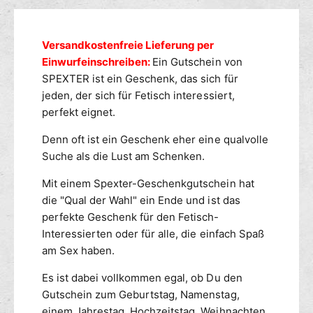
ü
e
g
r
n
s
S
g
m
Versandkostenfreie Lieferung per
P
e
E
e
Einwurfeinschreiben:
Ein Gutschein von
f
X
ü
t
SPEXTER ist ein Geschenk, das sich für
T
r
h
jeden, der sich für Fetisch interessiert,
E
S
o
perfekt eignet.
R
P
d
G
E
Denn oft ist ein Geschenk eher eine qualvolle
e
u
X
Suche als die Lust am Schenken.
n
t
T
s
E
Mit einem Spexter-Geschenkgutschein hat
c
R
die "Qual der Wahl" ein Ende und ist das
h
G
perfekte Geschenk für den Fetisch-
e
u
Interessierten oder für alle, die einfach Spaß
i
t
am Sex haben.
n
s
S
c
Es ist dabei vollkommen egal, ob Du den
P
h
Gutschein zum Geburtstag, Namenstag,
O
e
R
einem Jahrestag, Hochzeitstag, Weihnachten
i