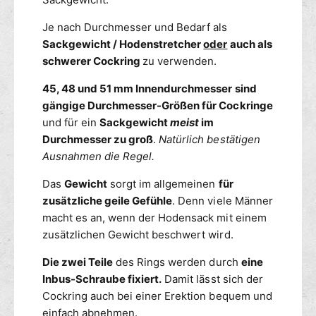
f
l
e
ü
t
Je nach Durchmesser und Bedarf als
s
r
r
h
t
Sackgewicht / Hodenstretcher
oder
auch als
f
B
o
r
a
ü
schwerer Cockring
zu verwenden.
d
e
l
g
e
t
45, 48 und 51 mm Innendurchmesser sind
l
b
n
c
s
gängige Durchmesser-Größen für Cockringe
a
h
t
und für ein
Sackgewicht
meist
im
r
e
r
Durchmesser zu groß
.
Natürlich bestätigen
r
e
Ausnahmen die Regel.
/
t
C
c
Das
Gewicht
sorgt im allgemeinen
für
o
h
zusätzliche geile Gefühle
. Denn viele Männer
c
e
macht es an, wenn der Hodensack mit einem
k
r
zusätzlichen Gewicht beschwert wird.
r
/
i
C
Die zwei Teile
des Rings werden durch
eine
n
o
Inbus-Schraube fixiert.
Damit lässt sich der
g
c
m
Cockring auch bei einer Erektion bequem und
k
i
r
einfach abnehmen.