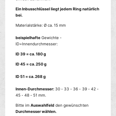
t
i
I
Ein Inbusschlüssel liegt jedem Ring natürlich
n
m
g
bei.
b
m
u
Materialstärke: Ø ca. 15 mm
i
s
t
I
beispielhafte
Gewichte -
m
ID=Innendurchmesser:
b
u
ID 39 = ca. 180 g
s
ID 45 = ca. 250 g
ID 51 = ca. 268 g
Innen-Durchmesser:
30 - 33 - 36 - 39 - 42 -
45 - 48 - 51 mm.
Bitte im
Auswahlfeld
den gewünschten
Durchmesser wählen.