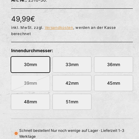
l
ö
r
f
f
f
N
49,99€
n
ü
e
o
inkl. MwSt. zzgl.
Versandkosten
, werden an der Kasse
g
n
berechnet
b
r
a
m
Innendurchmesser:
r
a
30mm
33mm
36mm
l
e
39mm
42mm
45mm
V
r
a
r
48mm
51mm
P
i
r
a
n
e
t
Schnell bestellen! Nur noch wenige auf Lager · Lieferzeit 1-3
i
e
Werktage