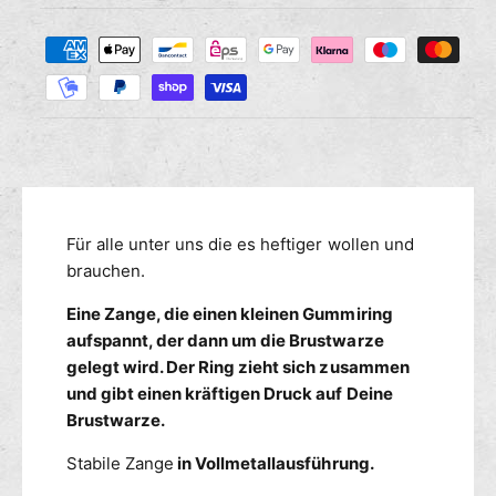
e
i
e
Z
M
r
s
a
e
e
n
h
d
g
i
l
e
e
u
f
M
n
ü
e
g
r
n
s
B
g
m
Für alle unter uns die es heftiger wollen und
r
e
u
e
brauchen.
f
s
ü
t
Eine Zange, die einen kleinen Gummiring
t
r
h
w
aufspannt, der dann um die Brustwarze
B
o
a
r
gelegt wird. Der Ring zieht sich zusammen
d
r
u
und gibt einen kräftigen Druck auf Deine
e
z
s
Brustwarze.
n
e
t
n
w
Stabile Zange
in Vollmetallausführung.
-
a