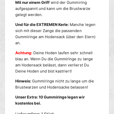
R
r
Mit nur einem Griff
wird der Gummiring
i
z
aufgespannt und kann um die Brustwarze
n
e
gelegt werden.
g
n
z
-
Und für die EXTREMEN Kerle:
Manche legen
a
R
sich mit dieser Zange die passenden
n
i
Gummiringe am Hodensack (über den Eiern)
g
n
an.
e
g
-
z
Achtung:
Deine Hoden laufen sehr schnell
N
a
blau an. Wenn Du die Gummiringe zu lange
i
n
am Hodensack belässt, dann verlierst Du
p
g
p
Deine Hoden und bist kastriert!
e
e
-
Hinweis:
Gummiringe nicht zu lange um die
l
N
z
Brustwarzen und Hodensacke belassen!
i
a
p
Unser Extra: 10 Gummiringe legen wir
n
p
g
kostenlos bei.
e
e
l
+
Lieferumfang: 1 Stück