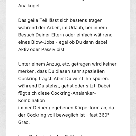
s
r
r
r
h
Analkugel.
t
f
f
E
o
a
d
ü
ü
d
Das geile Teil lässt sich bestens tragen
h
e
g
g
e
während der Arbeit, im Urlaub, bei einem
l
l
b
b
n
Besuch Deiner Eltern oder einfach während
C
s
a
a
o
eines Blow-Jobs - egal ob Du dann dabei
t
r
r
c
a
Aktiv oder Passiv bist.
k
h
r
l
Unter einem Anzug, etc. getragen wird keiner
i
C
merken, dass Du diesen sehr speziellen
n
o
Cockring trägst. Aber Du wirst ihn spüren:
g
c
während Du stehst, gehst oder sitzt. Dabei
m
k
i
fügt sich diese Cockring-Analanker-
r
t
i
Kombination
A
n
immer Deiner gegebenen Körperform an, da
n
g
der Cockring voll beweglich ist - fast 360°
a
m
Grad.
l
i
a
t