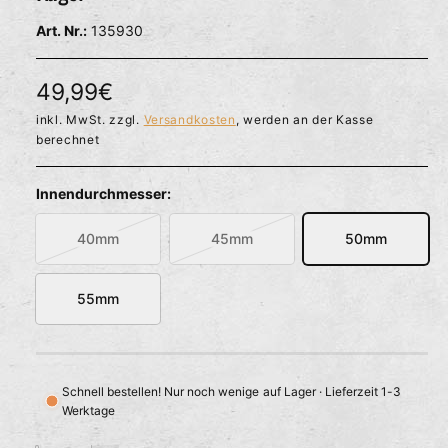
l
ö
r
135930
f
f
f
n
ü
e
N
49,99€
g
n
b
o
inkl. MwSt. zzgl.
Versandkosten
, werden an der Kasse
berechnet
a
r
r
m
Innendurchmesser:
a
40mm
45mm
50mm
V
V
l
a
a
e
r
r
55mm
i
i
r
a
a
n
n
P
t
t
Schnell bestellen! Nur noch wenige auf Lager · Lieferzeit 1-3
r
e
e
Werktage
a
a
e
u
u