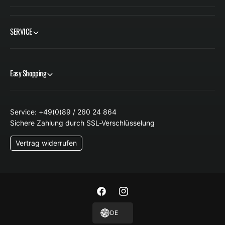
SERVICE
Easy Shopping
Service: +49(0)89 / 260 24 864
Sichere Zahlung durch SSL-Verschlüsselung
Vertrag widerrufen
F
I
a
n
DE
c
s