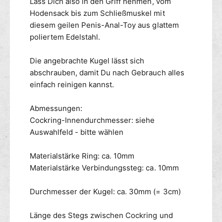
Lass Dich also in den Griff nehmen, vom
n
A
k
Hodensack bis zum Schließmuskel mit
n
e
a
diesem geilen Penis-Anal-Toy aus glattem
r
l
poliertem Edelstahl.
3
a
0
n
Die angebrachte Kugel lässt sich
m
k
abschrauben, damit Du nach Gebrauch alles
m
e
einfach reinigen kannst.
-
r
K
3
u
0
Abmessungen:
g
m
Cockring-Innendurchmesser: siehe
e
m
Auswahlfeld - bitte wählen
l
-
K
Materialstärke Ring: ca. 10mm
u
Materialstärke Verbindungssteg: ca. 10mm
g
e
l
Durchmesser der Kugel: ca. 30mm (= 3cm)
Länge des Stegs zwischen Cockring und