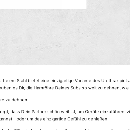
s
M
m
e
e
d
i
t
e
n
h
2
o
i
n
d
M
o
e
d
n
a
l
ö
f
tfreiem Stahl bietet eine einzigartige Variante des Urethralspiels
f
n
lauben es Dir, die Harnröhre Deines Subs so weit zu dehnen, wie D
e
n
hre zu dehnen.
gt, dass Dein Partner schön weit ist, um Geräte einzuführen, zi
annst - oder um das einzigartige Gefühl zu genießen.