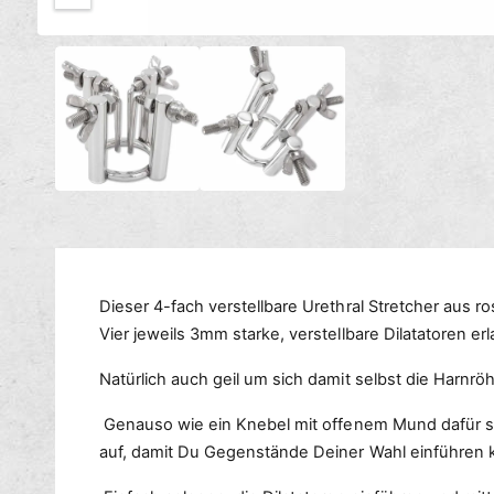
c
M
h
1
/
von
2
e
t
d
i
v
e
e
n
1
r
i
n
f
M
ü
o
d
g
a
l
b
ö
a
f
Dieser 4-fach verstellbare Urethral Stretcher aus ros
f
r
n
Vier jeweils 3mm starke, verstellbare Dilatatoren er
e
n
Natürlich auch geil um sich damit selbst die Harnrö
Genauso wie ein Knebel mit offenem Mund dafür sor
auf, damit Du Gegenstände Deiner Wahl einführen k