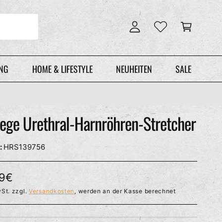
n
r
l
e
o
n
g
k
g
o
e
r
UNG
HOME & LIFESTYLE
NEUHEITEN
SALE
n
b
ge Urethral-Harnröhren-Stretcher
HRS139756
99€
St. zzgl.
Versandkosten
, werden an der Kasse berechnet