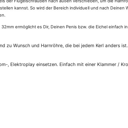
tels der Flügelschrauben nach außen verschieben, um die Harnrö
stellen kannst. So wird der Bereich individuell und nach Deine
en.
 32mm ermöglicht es Dir, Deinen Penis bzw. die Eichel einfach 
nd zu Wunsch und Harnröhre, die bei jedem Kerl anders ist.
rom-, Elektroplay einsetzen. Einfach mit einer Klammer / K