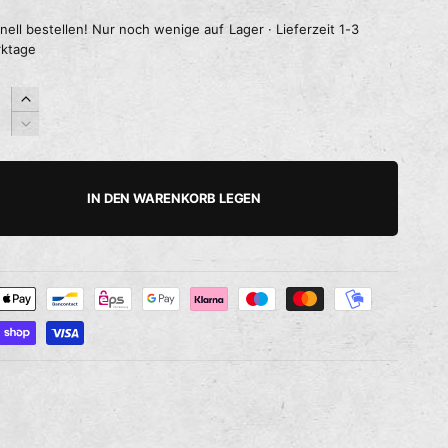
nell bestellen! Nur noch wenige auf Lager · Lieferzeit 1-3
ktage
E
r
V
h
e
ö
r
h
r
IN DEN WARENKORB LEGEN
e
i
d
n
i
g
e
e
M
r
e
e
n
d
g
i
e
e
f
M
ü
e
r
n