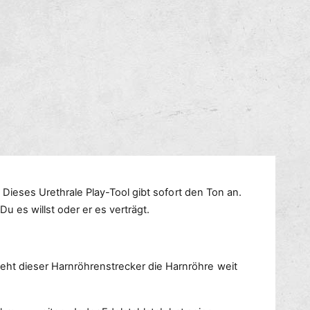
4
g
-
e
W
f
e
ü
g
r
e
4
U
-
r
W
e
e
t
g
h
e
r
U
a
r
. Dieses Urethrale Play-Tool gibt sofort den Ton an.
l
e
u es willst oder er es verträgt.
-
t
H
h
a
r
r
a
eht dieser Harnröhrenstrecker die Harnröhre weit
n
l
r
-
ö
H