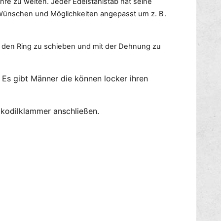
hre zu weiten. Jeder Edelstahlstab hat seine
h
a
n Wünschen und Möglichkeiten angepasst um z. B.
r
r
e
n
n
r
-
in den Ring zu schieben und mit der Dehnung zu
ö
S
h
t
r
r
 Es gibt Männer die können locker ihren
e
e
n
t
-
c
S
rokodilklammer anschließen.
h
t
e
r
r
e
t
c
h
e
r