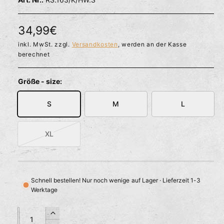
l
ö
r
f
f
f
N
34,99€
n
ü
e
o
inkl. MwSt. zzgl.
Versandkosten
, werden an der Kasse
g
n
berechnet
b
r
a
m
Größe - size:
r
a
S
M
L
l
e
XL
V
r
a
r
P
i
Schnell bestellen! Nur noch wenige auf Lager · Lieferzeit 1-3
r
a
Werktage
n
e
t
A
A
i
e
E