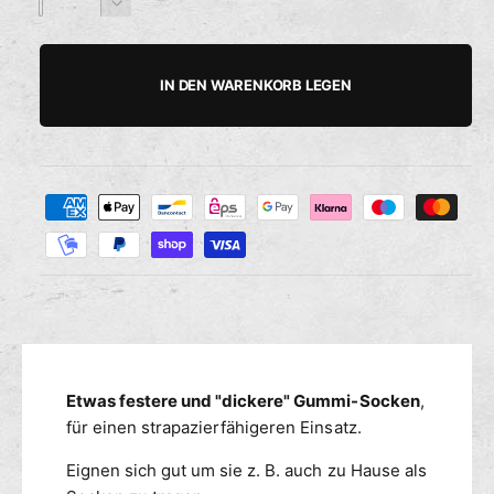
n
n
a
r
V
s
z
z
u
h
e
a
a
ö
s
r
h
v
h
h
r
IN DEN WARENKORB LEGEN
e
e
i
l
l
d
r
n
i
g
k
e
e
a
Z
M
r
u
a
e
e
f
n
h
d
t
g
i
l
o
e
e
u
d
f
M
n
e
ü
e
r
g
r
n
n
s
G
g
i
m
Etwas festere und "dickere" Gummi-Socken
,
u
e
c
m
e
für einen strapazierfähigeren Einsatz.
f
h
m
ü
t
t
Eignen sich gut um sie z. B. auch zu Hause als
i
r
h
v