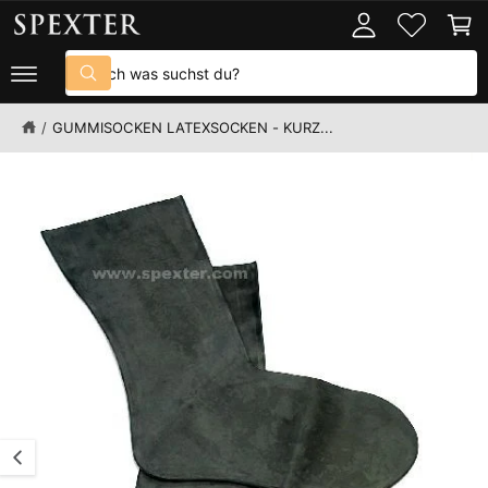
D
U
o
n
U
M
K
I
g
k
S
T
N
g
o
I
H
S
u
N
A
u
e
r
F
L
c
c
O
n
b
/
GUMMISOCKEN LATEXSOCKEN - KURZ...
T
h
h
R
e
M
B
n
e
A
i
i
T
I
l
n
O
N
d
u
E
2
n
N
S
i
s
P
s
e
R
I
t
r
N
G
n
e
E
u
m
N
n
G
i
e
n
s