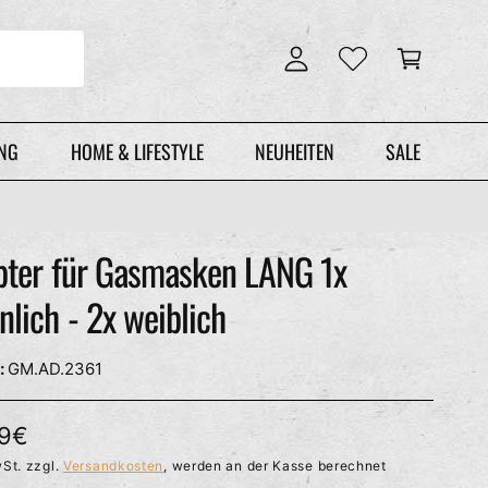
n
r
l
e
o
n
g
k
g
o
e
r
UNG
HOME & LIFESTYLE
NEUHEITEN
SALE
n
b
pter für Gasmasken LANG 1x
lich - 2x weiblich
GM.AD.2361
99€
St. zzgl.
Versandkosten
, werden an der Kasse berechnet