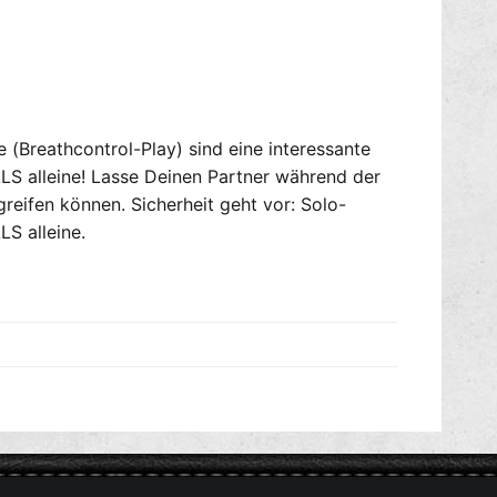
L
a
A
s
N
k
G
e
1
n
x
L
 (Breathcontrol-Play) sind eine interessante
m
A
ä
LS alleine! Lasse Deinen Partner während der
N
n
G
reifen können. Sicherheit geht vor: Solo-
n
1
LS alleine.
l
x
i
m
c
ä
h
n
-
n
2
l
x
i
w
c
e
h
i
-
b
2