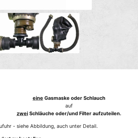
n
g
M
e
s
d
m
i
e
e
n
2
t
i
h
n
M
o
o
d
d
a
e
l
ö
n
f
f
n
e
eine
Gasmaske oder Schlauch
n
auf
zwei
Schläuche oder/und Filter aufzuteilen.
ufuhr - siehe Abbildung, auch unter Detail.