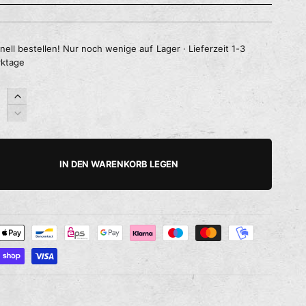
nell bestellen! Nur noch wenige auf Lager · Lieferzeit 1-3
ktage
E
r
V
h
e
ö
r
h
r
IN DEN WARENKORB LEGEN
e
i
d
n
i
g
e
e
M
r
e
e
n
d
g
i
e
e
f
M