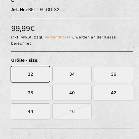
l
ö
r
BELT.FL.GD-32
f
f
f
n
ü
e
N
99,99€
g
n
b
o
inkl. MwSt. zzgl.
Versandkosten
, werden an der Kasse
berechnet
a
r
r
m
Größe - size:
a
32
34
36
l
e
38
40
42
r
44
46
P
V
a
r
r
e
i