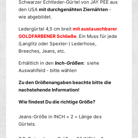
m
Schwarzer Echtleder-Gürtel von JAY PEE aus
A
e
c
Y
e
den USA
mit durchgenähten Ziernähten
-
f
h
P
ü
t
wie abgebildet.
t
E
r
h
v
E
Ledergürtel 4,5 cm breit
mit austauschbarer
J
o
e
H
A
GOLDFARBENER Schließe
. Ein Muss für jede
d
r
o
Y
(Langlitz oder Spexter-) Lederhose,
e
s
f
P
Breeches, Jeans, etc.
n
e
ü
E
n
g
E
Erhältlich in den
Inch-Größen:
siehe
g
b
H
Auswahlfeld - bitte wählen
ü
o
a
r
s
r
Zu den Größenangaben beachte bitte die
t
e
nachstehende Information!
e
n
l
g
Wie findest Du die richtige Größe?
d
ü
u
r
Jeans-Größe in INCH + 2 = Länge des
r
t
Gürtels.
c
e
h
l