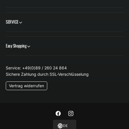
i
e
e
S
ß
c
SERVICE
e
h
l
i
e
Easy Shopping
ß
e
Service: +49(0)89 / 260 24 864
Sichere Zahlung durch SSL-Verschlüsselung
Vertrag widerrufen
F
I
a
n
DE