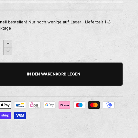
nell bestellen! Nur noch wenige auf Lager · Lieferzeit 1-3
ktage
E
r
V
h
e
ö
r
h
r
IN DEN WARENKORB LEGEN
e
i
d
n
i
g
e
e
M
r
e
e
n
d
g
i
e
e
f
M