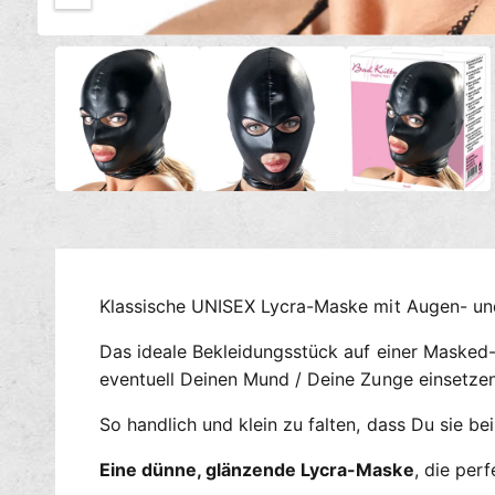
c
M
h
1
/
von
3
e
t
d
i
v
e
e
n
1
r
i
n
f
M
ü
o
d
g
a
l
b
ö
a
f
Klassische UNISEX Lycra-Maske mit Augen- u
f
r
n
e
Das ideale Bekleidungsstück auf einer Masked-
n
eventuell Deinen Mund / Deine Zunge einsetzen 
So handlich und klein zu falten, dass Du sie be
Eine dünne, glänzende Lycra-Maske
, die per