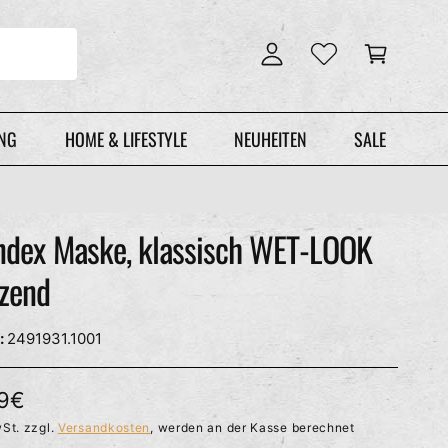
n
r
l
e
o
n
g
k
g
o
e
r
UNG
HOME & LIFESTYLE
NEUHEITEN
SALE
n
b
ndex Maske, klassisch WET-LOOK
nzend
2491931.1001
99€
St. zzgl.
Versandkosten
, werden an der Kasse berechnet