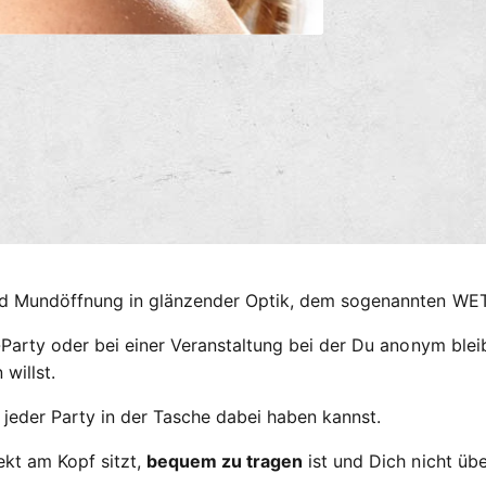
n
g
M
e
s
d
m
i
e
e
n
2
t
i
h
n
M
o
o
d
d
a
e
l
ö
n
f
nd Mundöffnung in glänzender Optik, dem sogenannten WE
f
n
e
Party oder bei einer Veranstaltung bei der Du anonym bleib
n
willst.
i jeder Party in der Tasche dabei haben kannst.
fekt am Kopf sitzt,
bequem zu tragen
ist und Dich nicht üb