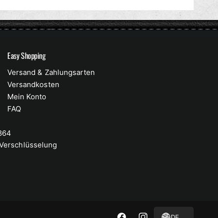
e
n
d
Easy Shopping
Versand & Zahlungsarten
Versandkosten
Mein Konto
FAQ
 864
-Verschlüsselung
DE