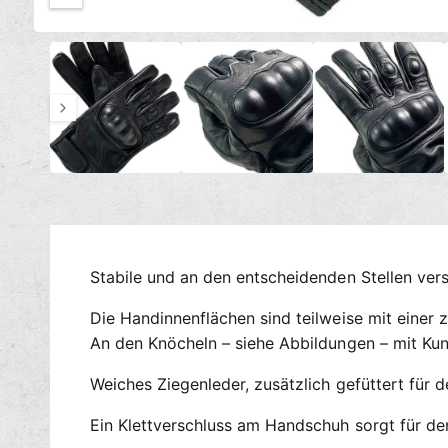
c
M
h
1
/
von
7
e
t
d
i
v
e
e
n
1
r
i
n
f
M
ü
o
d
g
a
l
b
ö
a
f
Stabile und an den entscheidenden Stellen ver
f
r
n
e
Die Handinnenflächen sind teilweise mit einer 
n
An den Knöcheln – siehe Abbildungen – mit Kuns
Weiches Ziegenleder, zusätzlich gefüttert für
Ein Klettverschluss am Handschuh sorgt für den