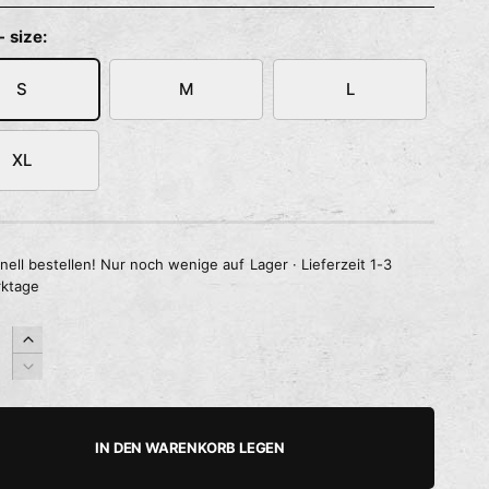
- size:
S
M
L
XL
nell bestellen! Nur noch wenige auf Lager · Lieferzeit 1-3
ktage
E
r
V
h
e
ö
r
h
r
IN DEN WARENKORB LEGEN
e
i
d