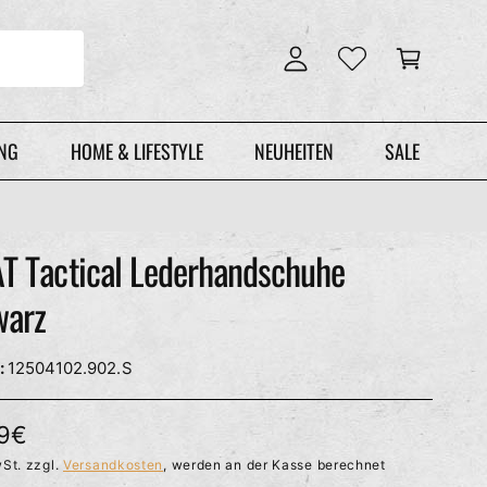
n
r
l
e
o
n
g
k
g
o
e
r
UNG
HOME & LIFESTYLE
NEUHEITEN
SALE
n
b
T Tactical Lederhandschuhe
warz
12504102.902.S
99€
St. zzgl.
Versandkosten
, werden an der Kasse berechnet