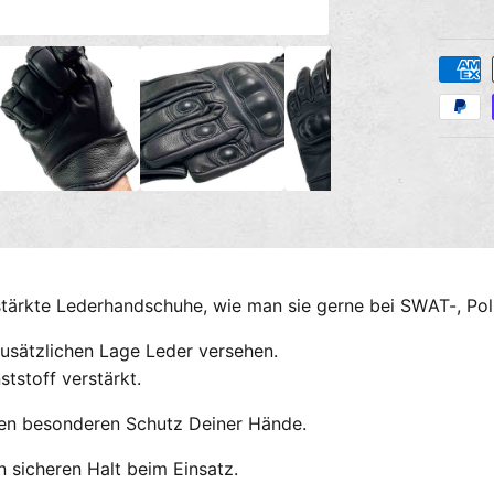
M
Z
e
d
a
i
e
h
n
l
2
i
u
n
M
n
o
g
d
a
s
l
ö
m
f
stärkte Lederhandschuhe, wie man sie gerne bei SWAT-, Pol
e
f
n
t
e
zusätzlichen Lage Leder versehen.
n
h
tstoff verstärkt.
o
d
 den besonderen Schutz Deiner Hände.
e
 sicheren Halt beim Einsatz.
n