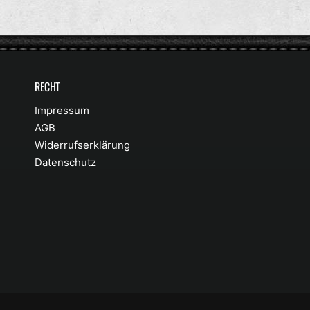
P
P
R
R
E
E
I
I
RECHT
S
S
Impressum
AGB
Widerrufserklärung
Datenschutz