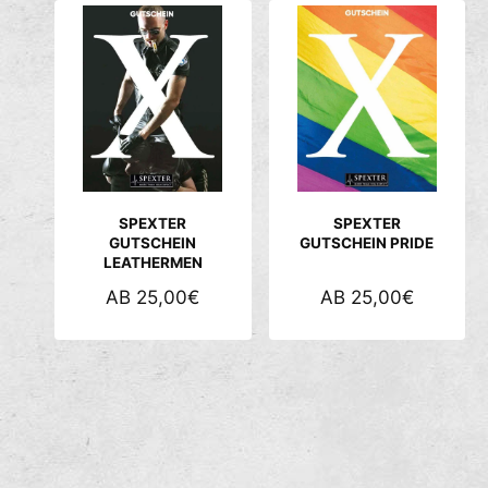
SPEXTER
SPEXTER
GUTSCHEIN
GUTSCHEIN PRIDE
LEATHERMEN
N
AB 25,00€
N
AB 25,00€
O
O
R
R
M
M
A
A
L
L
E
E
R
R