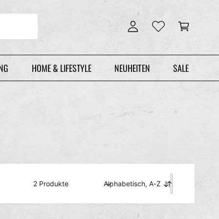
n
r
l
e
o
n
g
k
g
o
e
r
UNG
HOME & LIFESTYLE
NEUHEITEN
SALE
n
b
2 Produkte
Alphabetisch, A-Z
S
o
r