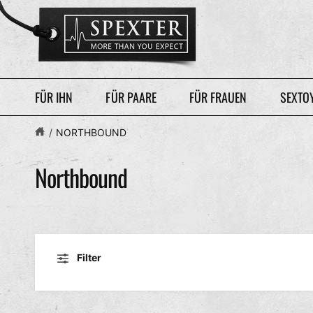
U
M
I
N
H
A
L
T
FÜR IHN
FÜR PAARE
FÜR FRAUEN
SEXTO
/
NORTHBOUND
Northbound
Filter