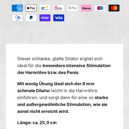
Z
M
s
r
a
e
e
n
h
d
g
i
l
e
e
u
f
M
n
ü
e
g
r
n
s
M
g
m
Dieser schlanke, glatte Dilator eignet sich
y
e
s
e
ideal für die
besonders intensive Stimulation
f
t
ü
t
der Harnröhre bzw. des Penis
.
i
r
h
m
Mit wenig Übung lässt sich der 8 mm
M
o
D
y
schmale Dilator
leicht in die Harnröhre
d
i
s
einführen, und sorgt dann für eine so
starke
e
l
t
und außergewöhnliche Stimulation, wie sie
n
a
i
sonst nicht erreicht wird.
t
m
o
D
Länge: ca. 25,0 cm
r
i