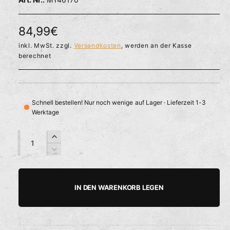
l
ö
r
f
f
f
N
84,99€
n
ü
e
o
inkl. MwSt. zzgl.
Versandkosten
, werden an der Kasse
g
n
berechnet
b
r
a
m
r
a
Schnell bestellen! Nur noch wenige auf Lager · Lieferzeit 1-3
Werktage
l
e
A
A
E
n
n
r
r
V
z
z
h
e
P
a
a
ö
r
h
h
h
r
r
IN DEN WARENKORB LEGEN
e
i
l
l
e
d
n
i
g
i
e
e