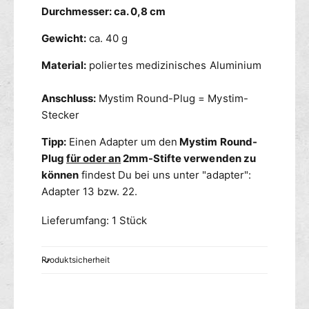
T
l
Durchmesser: ca. 0,8 cm
H
a
I
t
Gewicht:
ca. 40 g
N
o
F
Material:
poliertes medizinisches Aluminium
r
I
T
N
H
Anschluss:
Mystim Round-Plug = Mystim-
N
I
Stecker
8
N
m
F
Tipp:
Einen Adapter um den
Mystim Round-
m
I
Plug
für oder an
2mm-Stifte verwenden zu
N
können
findest Du bei uns unter "adapter":
N
Adapter 13 bzw. 22.
8
m
Lieferumfang: 1 Stück
m
Produktsicherheit