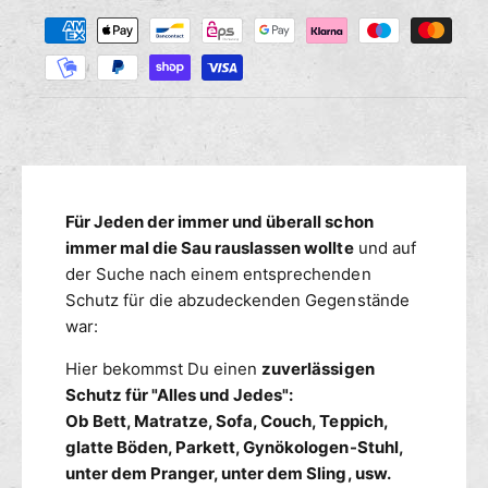
Z
M
s
r
a
e
e
n
h
d
g
i
l
e
e
u
f
M
n
ü
e
g
r
n
s
B
g
m
Für Jeden der immer und überall schon
e
e
t
e
immer mal die Sau rauslassen wollte
und auf
f
t
ü
t
der Suche nach einem entsprechenden
l
r
h
Schutz für die abzudeckenden Gegenstände
a
B
o
war:
k
e
d
e
t
Hier bekommst Du einen
zuverlässigen
e
n
t
Schutz für "Alles und Jedes":
n
S
l
Ob Bett, Matratze, Sofa, Couch, Teppich,
p
a
glatte Böden, Parkett, Gynökologen-Stuhl,
i
k
unter dem Pranger, unter dem Sling, usw.
e
e