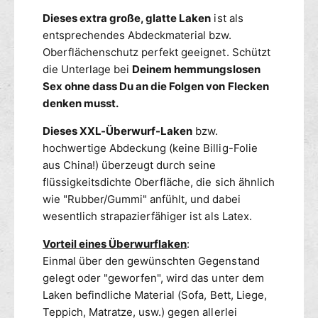
l
n
Dieses extra große, glatte Laken
ist als
w
S
entsprechendes Abdeckmaterial bzw.
i
p
e
Oberflächenschutz perfekt geeignet. Schützt
i
s
e
die Unterlage bei
Deinem hemmungslosen
e
l
Sex ohne dass Du an die Folgen von Flecken
S
w
denken musst.
C
i
H
e
Dieses XXL-Überwurf-Laken
bzw.
W
s
hochwertige Abdeckung (keine Billig-Folie
A
e
aus China!) überzeugt durch seine
R
S
flüssigkeitsdichte Oberfläche, die sich ähnlich
Z
C
wie "Rubber/Gummi" anfühlt, und dabei
2
H
1
wesentlich strapazierfähiger ist als Latex.
W
3
A
Vorteil eines Überwurflaken
:
x
R
2
Einmal über den gewünschten Gegenstand
Z
4
2
gelegt oder "geworfen", wird das unter dem
0
1
Laken befindliche Material (Sofa, Bett, Liege,
c
3
Teppich, Matratze, usw.) gegen allerlei