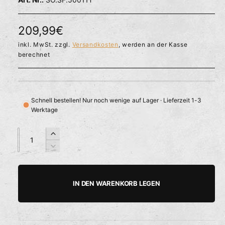
l
ö
r
f
f
f
N
209,99€
n
ü
e
o
inkl. MwSt. zzgl.
Versandkosten
, werden an der Kasse
g
n
berechnet
b
r
a
m
r
a
Schnell bestellen! Nur noch wenige auf Lager · Lieferzeit 1-3
Werktage
l
e
A
A
E
n
n
r
r
V
z
z
h
e
P
a
a
ö
r
h
h
h
r
r
IN DEN WARENKORB LEGEN
e
i
l
l
e
d
n
i
g
i
e
e