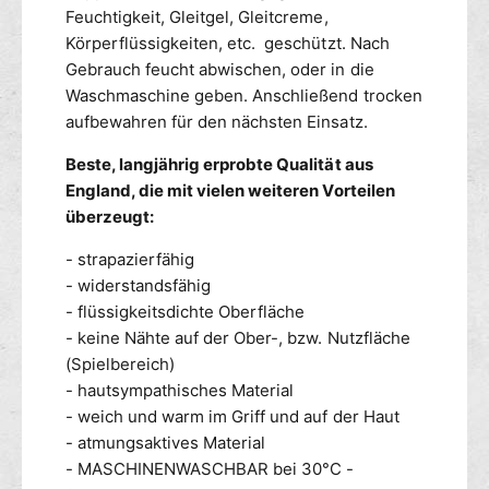
m
x
Feuchtigkeit, Gleitgel, Gleitcreme,
2
Körperflüssigkeiten, etc. geschützt. Nach
4
Gebrauch feucht abwischen, oder in die
0
Waschmaschine geben. Anschließend trocken
c
m
aufbewahren für den nächsten Einsatz.
Beste, langjährig erprobte Qualität aus
England, die mit vielen weiteren Vorteilen
überzeugt:
- strapazierfähig
- widerstandsfähig
- flüssigkeitsdichte Oberfläche
- keine Nähte auf der Ober-, bzw. Nutzfläche
(Spielbereich)
- hautsympathisches Material
- weich und warm im Griff und auf der Haut
- atmungsaktives Material
- MASCHINENWASCHBAR bei 30°C -