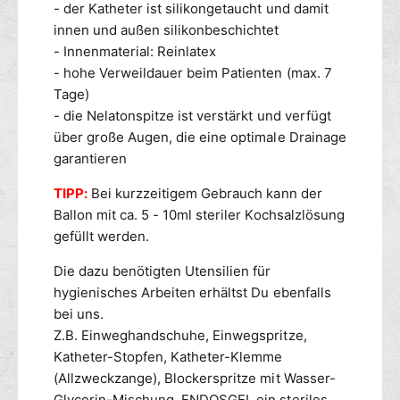
a
- der Katheter ist silikongetaucht und damit
r
t
innen und außen silikonbeschichtet
a
h
- Innenmaterial: Reinlatex
u
e
s
- hohe Verweildauer beim Patienten (max. 7
t
L
Tage)
e
a
r
- die Nelatonspitze ist verstärkt und verfügt
t
a
über große Augen, die eine optimale Drainage
e
u
garantieren
x
s
/
L
TIPP:
Bei kurzzeitigem Gebrauch kann der
S
a
Ballon mit ca. 5 - 10ml steriler Kochsalzlösung
i
t
gefüllt werden.
l
e
i
x
Die dazu benötigten Utensilien für
k
/
hygienisches Arbeiten erhältst Du ebenfalls
o
S
bei uns.
n
i
1
Z.B. Einweghandschuhe, Einwegspritze,
l
0
Katheter-Stopfen, Katheter-Klemme
i
e
k
(Allzweckzange), Blockerspritze mit Wasser-
r
o
Glycerin-Mischung, ENDOSGEL ein steriles