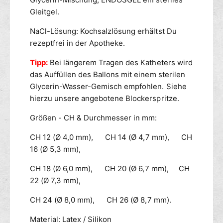
P
n
Gleitgel.
a
1
c
0
NaCl-Lösung: Kochsalzlösung erhältst Du
k
e
rezeptfrei in der Apotheke.
r
P
Tipp:
Bei längerem Tragen des Katheters wird
a
das Auffüllen des Ballons mit einem sterilen
c
Glycerin-Wasser-Gemisch empfohlen. Siehe
k
hierzu unsere angebotene Blockerspritze.
Größen - CH & Durchmesser in mm:
CH 12 (Ø 4,0 mm), CH 14 (Ø 4,7 mm), CH
16 (Ø 5,3 mm),
CH 18 (Ø 6,0 mm), CH 20 (Ø 6,7 mm), CH
22 (Ø 7,3 mm),
CH 24 (Ø 8,0 mm), CH 26 (Ø 8,7 mm).
Material: Latex / Silikon