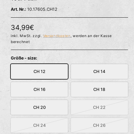
l
ö
r
10.17605.CH12
f
f
f
n
ü
e
N
34,99€
g
n
b
o
inkl. MwSt. zzgl.
Versandkosten
, werden an der Kasse
berechnet
a
r
r
m
Größe - size:
a
CH 12
CH 14
l
e
CH 16
CH 18
r
CH 20
CH 22
P
V
a
r
r
CH 24
CH 26
e
V
V
i