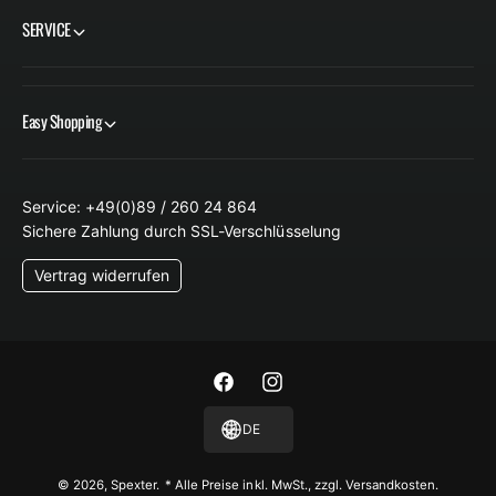
SERVICE
Easy Shopping
Service: +49(0)89 / 260 24 864
Sichere Zahlung durch SSL-Verschlüsselung
Vertrag widerrufen
F
I
a
n
DE
c
s
e
t
© 2026,
Spexter
.
* Alle Preise inkl. MwSt., zzgl. Versandkosten.