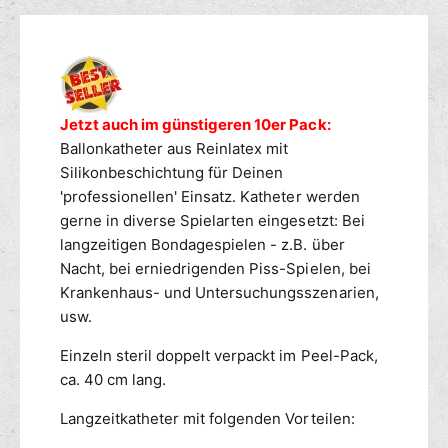
ü
e
r
r
g
c
r
n
n
n
s
h
B
g
i
i
m
t
a
e
c
c
l
v
e
f
h
h
l
e
ü
t
Jetzt auch im günstigeren 10er Pack:
t
t
o
r
r
h
Ballonkatheter aus Reinlatex mit
v
v
n
f
B
o
e
e
-
Silikonbeschichtung für Deinen
a
ü
d
r
r
D
'professionellen' Einsatz. Katheter werden
l
g
e
a
f
f
l
gerne in diverse Spielarten eingesetzt: Bei
b
n
u
ü
ü
o
a
langzeitigen Bondagespielen - z.B. über
e
g
g
n
r
Nacht, bei erniedrigenden Piss-Spielen, bei
r
b
b
-
Krankenhaus- und Untersuchungsszenarien,
-
D
a
a
usw.
K
a
r
r
a
u
Einzeln steril doppelt verpackt im Peel-Pack,
t
e
ca. 40 cm lang.
h
r
e
-
Langzeitkatheter mit folgenden Vorteilen:
t
K
e