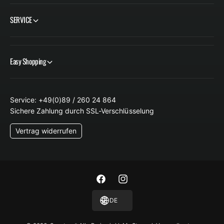
SERVICE
Easy Shopping
Service: +49(0)89 / 260 24 864
Sichere Zahlung durch SSL-Verschlüsselung
Vertrag widerrufen
F
I
a
n
DE
c
s
e
t