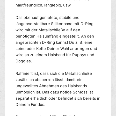
a
H
hautfreundlich, langlebig, usw.
n
a
d
l
Das obenauf genietete, stabile und
D
s
längenverstellbare Silikonband mit D-Ring
e
b
l
wird mit der Metallschließe auf den
a
u
n
benötigten Halsumfang eingestellt. An den
x
d
angebrachten D-Ring kannst Du z. B. eine
e
D
Leine oder Kette Deiner Wahl anbringen und
e
wird so zu einem Halsband für Puppys und
l
Doggies.
u
x
Raffiniert ist, dass sich die Metallschließe
e
zusätzlich absperren lässt, damit ein
ungewolltes Abnehmen des Halsbands
unmöglich ist. Das dazu nötige Schloss ist
separat erhältlich oder befindet sich bereits in
Deinem Fundus.