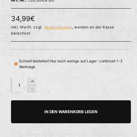
l
ö
r
f
f
f
N
34,99€
n
ü
e
o
inkl. MwSt. zzgl.
Versandkosten
, werden an der Kasse
g
n
berechnet
b
r
a
m
r
a
Schnell bestellen! Nur noch wenige auf Lager · Lieferzeit 1-3
Werktage
l
e
A
A
E
n
n
r
r
V
z
z
h
e
P
a
a
ö
r
h
h
h
r
r
IN DEN WARENKORB LEGEN
e
i
l
l
e
d
n
i
g
i
e
e