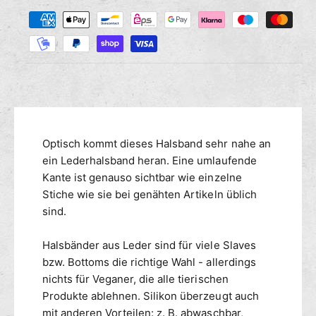
Z
M
s
r
a
e
e
n
h
d
g
i
l
e
e
u
f
M
n
ü
e
g
r
n
s
S
g
m
Optisch kommt dieses Halsband sehr nahe an
i
e
l
e
ein Lederhalsband heran. Eine umlaufende
f
i
ü
t
Kante ist genauso sichtbar wie einzelne
k
r
h
Stiche wie sie bei genähten Artikeln üblich
o
S
o
sind.
n
i
d
-
l
e
Halsbänder aus Leder sind für viele Slaves
H
i
n
bzw. Bottoms die richtige Wahl - allerdings
a
k
l
nichts für Veganer, die alle tierischen
o
s
n
Produkte ablehnen. Silikon überzeugt auch
b
-
mit anderen Vorteilen: z. B. abwaschbar,