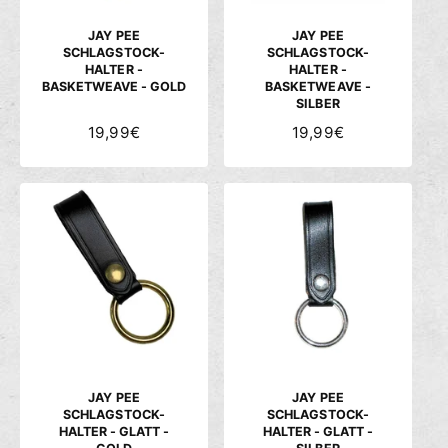
I
I
S
S
JAY PEE
JAY PEE
SCHLAGSTOCK-
SCHLAGSTOCK-
HALTER -
HALTER -
BASKETWEAVE - GOLD
BASKETWEAVE -
SILBER
N
19,99€
N
19,99€
O
O
R
R
M
M
A
A
L
L
E
E
R
R
P
P
R
R
E
E
I
I
S
S
JAY PEE
JAY PEE
SCHLAGSTOCK-
SCHLAGSTOCK-
HALTER - GLATT -
HALTER - GLATT -