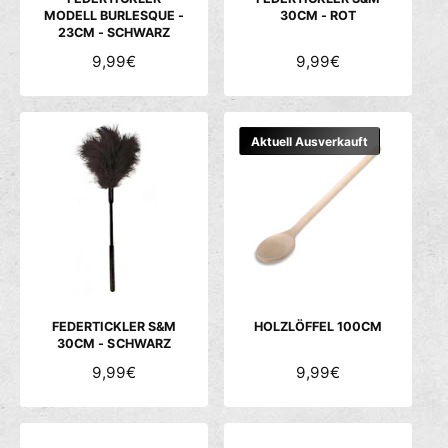
MODELL BURLESQUE -
30CM - ROT
23CM - SCHWARZ
N
9,99€
N
9,99€
O
O
R
R
M
M
Aktuell Ausverkauft
A
A
L
L
E
E
R
R
P
P
R
R
E
E
I
I
S
S
FEDERTICKLER S&M
HOLZLÖFFEL 100CM
30CM - SCHWARZ
N
9,99€
N
9,99€
O
O
R
R
M
M