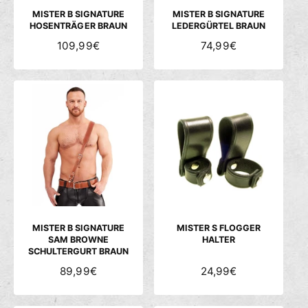
S
S
MISTER B SIGNATURE
MISTER B SIGNATURE
HOSENTRÄGER BRAUN
LEDERGÜRTEL BRAUN
N
109,99€
N
74,99€
O
O
R
R
M
M
A
A
L
L
E
E
R
R
P
P
R
R
E
E
I
I
S
S
MISTER B SIGNATURE
MISTER S FLOGGER
SAM BROWNE
HALTER
SCHULTERGURT BRAUN
N
89,99€
N
24,99€
O
O
R
R