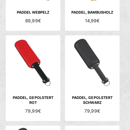
I
I
S
S
PADDEL WEBPELZ
PADDEL, BAMBUSHOLZ
N
89,99€
N
14,99€
O
O
R
R
M
M
A
A
L
L
E
E
R
R
P
P
R
R
E
E
I
I
S
S
PADDEL, GEPOLSTERT
PADDEL, GEPOLSTERT
ROT
SCHWARZ
N
79,99€
N
79,99€
O
O
R
R