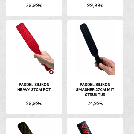
N
29,99€
N
99,99€
O
O
R
R
M
M
A
A
L
L
E
E
R
R
P
P
R
R
E
E
I
I
S
S
PADDEL SILIKON
PADDEL SILIKON
HEAVY 37CM ROT
SMASHER 27CM MIT
STRUKTUR
N
29,99€
N
24,99€
O
O
R
R
M
M
A
A