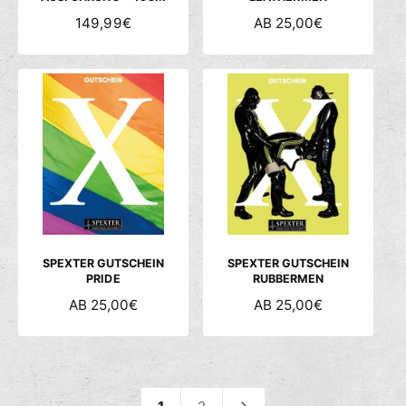
N
149,99€
N
AB 25,00€
O
O
R
R
M
M
A
A
L
L
E
E
R
R
P
P
R
R
E
E
I
I
S
S
SPEXTER GUTSCHEIN
SPEXTER GUTSCHEIN
PRIDE
RUBBERMEN
N
AB 25,00€
N
AB 25,00€
O
O
R
R
M
M
A
A
L
L