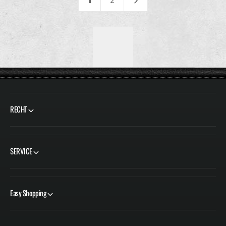
1
2
E
E
R
R
P
P
R
R
E
E
I
I
S
S
RECHT
SERVICE
Easy Shopping