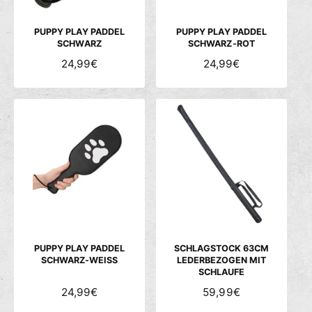
E
E
I
I
S
S
PUPPY PLAY PADDEL
PUPPY PLAY PADDEL
SCHWARZ
SCHWARZ-ROT
N
24,99€
N
24,99€
O
O
R
R
M
M
A
A
L
L
E
E
R
R
P
P
R
R
E
E
I
I
S
S
PUPPY PLAY PADDEL
SCHLAGSTOCK 63CM
SCHWARZ-WEISS
LEDERBEZOGEN MIT
SCHLAUFE
N
24,99€
N
59,99€
O
O