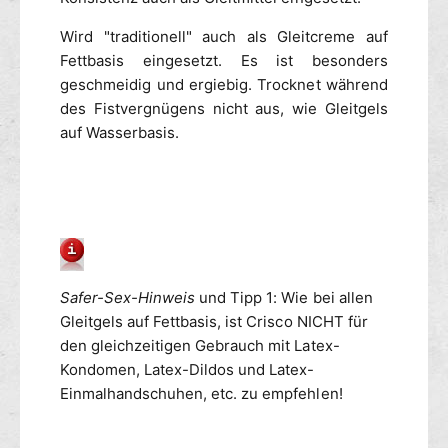
g
s
e
Wird "traditionell" auch als Gleitcreme auf
4
Fettbasis eingesetzt. Es ist besonders
5
geschmeidig und ergiebig. Trocknet während
3
des Fistvergnügens nicht aus, wie Gleitgels
g
auf Wasserbasis.
Safer-Sex-Hinweis
und Tipp 1: Wie bei allen
Gleitgels auf Fettbasis, ist Crisco NICHT für
den gleichzeitigen Gebrauch mit Latex-
Kondomen, Latex-Dildos und Latex-
Einmalhandschuhen, etc. zu empfehlen!