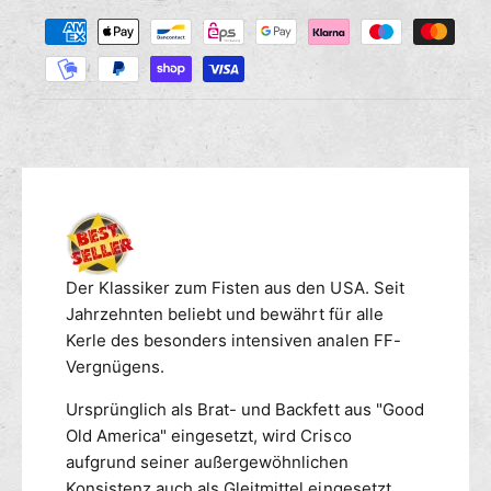
Z
M
s
r
a
e
e
n
h
d
g
i
l
e
e
u
f
M
n
ü
e
g
r
n
s
C
g
m
R
e
I
e
f
S
ü
t
Der Klassiker zum Fisten aus den USA. Seit
C
r
h
Jahrzehnten beliebt und bewährt für alle
O
C
o
D
Kerle des besonders intensiven analen FF-
R
d
o
Vergnügens.
I
e
s
S
n
e
Ursprünglich als Brat- und Backfett aus "Good
C
4
Old America" eingesetzt, wird Crisco
O
5
D
aufgrund seiner außergewöhnlichen
3
o
Konsistenz auch als Gleitmittel eingesetzt.