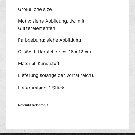
l
ß
Größe: one size
l
-
e
B
Motiv: siehe Abbildung, tlw. mit
-
r
Glitzerelementen
R
i
o
l
Farbgebung: siehe Abbildung
t
l
m
e
Größe lt. Hersteller: ca. 16 x 12 cm
i
-
t
R
Material: Kunststoff
B
o
a
t
Lieferung solange der Vorrat reicht.
u
m
m
i
Lieferumfang: 1 Stück
t
B
Produktsicherheit
a
u
m