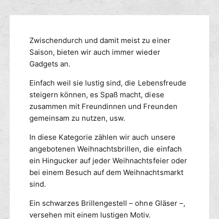
M
n
ü
e
g
r
n
s
W
g
m
Zwischendurch und damit meist zu einer
e
e
i
e
Saison, bieten wir auch immer wieder
f
h
ü
t
Gadgets an.
n
r
h
a
Einfach weil sie lustig sind, die Lebensfreude
W
o
c
e
steigern können, es Spaß macht, diese
d
h
i
zusammen mit Freundinnen und Freunden
e
t
h
gemeinsam zu nutzen, usw.
n
e
n
n
a
In diese Kategorie zählen wir auch unsere
S
c
angebotenen Weihnachtsbrillen, die einfach
p
h
ein Hingucker auf jeder Weihnachtsfeier oder
a
t
bei einem Besuch auf dem Weihnachtsmarkt
ß
e
sind.
-
n
B
S
Ein schwarzes Brillengestell – ohne Gläser –,
r
p
versehen mit einem lustigen Motiv.
i
a