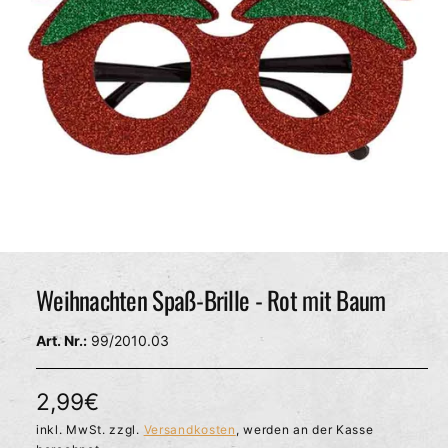
c
h
ä
f
t
M
e
d
Weihnachten Spaß-Brille - Rot mit Baum
i
e
n
99/2010.03
1
i
n
M
N
2,99€
o
d
o
inkl. MwSt. zzgl.
Versandkosten
, werden an der Kasse
a