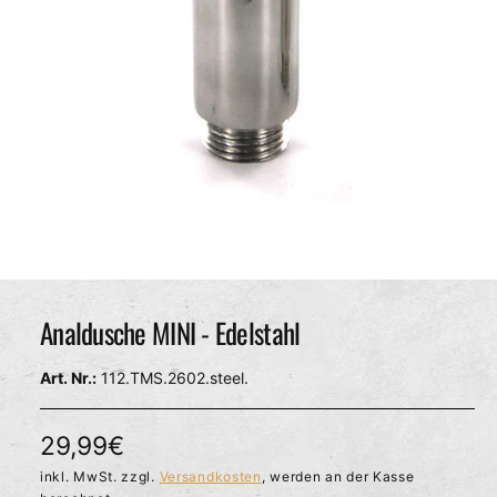
c
h
ä
f
t
M
e
d
Analdusche MINI - Edelstahl
i
e
n
112.TMS.2602.steel.
1
i
n
M
N
29,99€
o
d
o
inkl. MwSt. zzgl.
Versandkosten
, werden an der Kasse
a