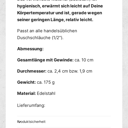
l
I
hygienisch, erwärmt sich leicht auf Deine
s
-
Körpertemperatur und ist, gerade wegen
t
E
seiner geringen Länge, relativ leicht.
a
d
h
e
Passt an alle handelsüblichen
l
l
Duschschläuche (1/2").
s
t
Abmessung:
a
h
Gesamtlänge mit Gewinde:
ca. 10 cm
l
Durchmesser:
ca. 2,4 cm bzw. 1,9 cm
Gewicht:
ca. 175 g
Material:
Edelstahl
Lieferumfang:
Produktsicherheit