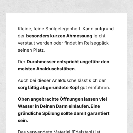
u
f
M
n
ü
e
g
r
n
s
A
g
m
Kleine, feine Spülgelegenheit. Kann aufgrund
n
e
a
e
der
besonders kurzen Abmessung
leicht
f
l
ü
t
verstaut werden oder findet im Reisegpäck
d
r
h
seinen Platz.
u
A
o
s
n
Der
Durchmesser entspricht ungefähr den
d
c
a
meisten Analduschstäben.
e
h
l
n
e
d
Auch bei dieser Analdusche lässt sich der
M
u
sorgfältig abgerundete Kopf
gut einführen.
I
s
N
c
Oben angebrachte Öffnungen lassen viel
I
h
Wasser in Deinen Darm einlaufen. Eine
-
e
gründliche Spülung sollte damit garantiert
E
M
sein.
d
I
e
N
Das verwendete Material (Edelstahl) ist