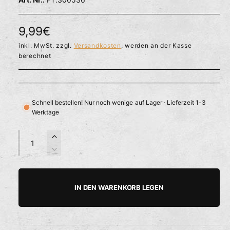
l
ö
r
f
f
f
N
9,99€
n
ü
e
o
inkl. MwSt. zzgl.
Versandkosten
, werden an der Kasse
g
n
berechnet
b
r
a
m
r
a
Schnell bestellen! Nur noch wenige auf Lager · Lieferzeit 1-3
Werktage
l
e
A
A
E
n
n
r
r
V
z
z
h
e
P
a
a
ö
r
h
h
h
r
r
IN DEN WARENKORB LEGEN
e
i
l
l
e
d
n
i
g
i
e
e