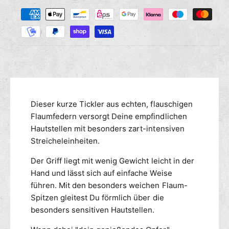
Z
M
s
r
a
e
e
n
h
d
g
i
l
e
e
u
f
M
n
ü
e
g
r
n
s
F
g
m
Dieser kurze Tickler aus echten, flauschigen
e
e
d
e
Flaumfedern versorgt Deine empfindlichen
f
e
ü
t
Hautstellen mit besonders zart-intensiven
r
r
h
Streicheleinheiten.
t
F
o
i
e
Der Griff liegt mit wenig Gewicht leicht in der
d
c
d
Hand und lässt sich auf einfache Weise
e
k
e
führen. Mit den besonders weichen Flaum-
n
l
r
Spitzen gleitest Du förmlich über die
e
t
besonders sensitiven Hautstellen.
r
i
S
c