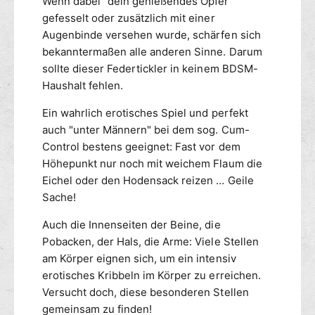
Wenn dabei "dein genießendes Opfer"
&
k
gefesselt oder zusätzlich mit einer
a
l
Augenbinde versehen wurde, schärfen sich
m
e
p
bekanntermaßen alle anderen Sinne. Darum
r
;
S
sollte dieser Federtickler in keinem BDSM-
M
&
Haushalt fehlen.
3
a
0
m
Ein wahrlich erotisches Spiel und perfekt
c
p
auch "unter Männern" bei dem sog. Cum-
m
;
Control bestens geeignet: Fast vor dem
-
M
Höhepunkt nur noch mit weichem Flaum die
s
3
Eichel oder den Hodensack reizen … Geile
c
0
Sache!
h
c
w
m
Auch die Innenseiten der Beine, die
a
-
Pobacken, der Hals, die Arme: Viele Stellen
r
s
z
am Körper eignen sich, um ein intensiv
c
h
erotisches Kribbeln im Körper zu erreichen.
w
Versucht doch, diese besonderen Stellen
a
gemeinsam zu finden!