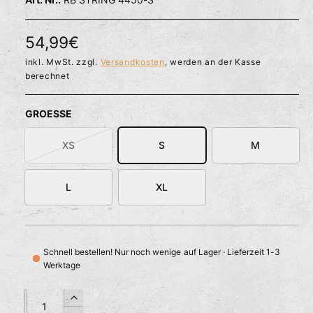
l
ö
r
f
f
f
N
54,99€
n
ü
e
o
inkl. MwSt. zzgl.
Versandkosten
, werden an der Kasse
g
n
berechnet
b
r
a
m
GROESSE
r
a
XS
S
M
V
l
a
e
r
L
XL
i
r
a
n
P
t
Schnell bestellen! Nur noch wenige auf Lager · Lieferzeit 1-3
r
e
Werktage
a
e
u
A
A
i
E
s