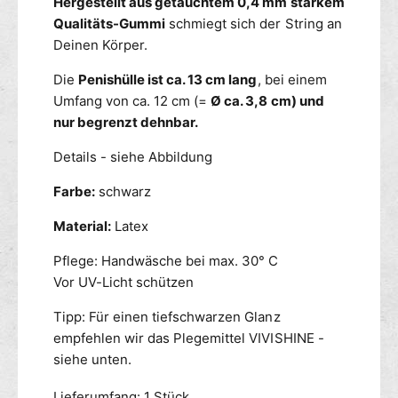
-
Hergestellt aus getauchtem 0,4 mm starkem
f
G
o
S
u
ü
Qualitäts-Gummi
schmiegt sich der String an
d
t
m
g
Deinen Körper.
e
r
m
b
n
i
i
Die
Penishülle ist ca. 13 cm lang
, bei einem
a
n
-
Umfang von ca. 12 cm (=
Ø ca. 3,8 cm) und
r
g
S
nur begrenzt dehnbar.
m
t
i
r
Details - siehe Abbildung
t
i
K
n
Farbe:
schwarz
o
g
n
Material:
Latex
m
d
i
Pflege: Handwäsche bei max. 30° C
o
t
m
Vor UV-Licht schützen
K
o
Tipp: Für einen tiefschwarzen Glanz
n
empfehlen wir das Plegemittel VIVISHINE -
d
o
siehe unten.
m
Lieferumfang: 1 Stück