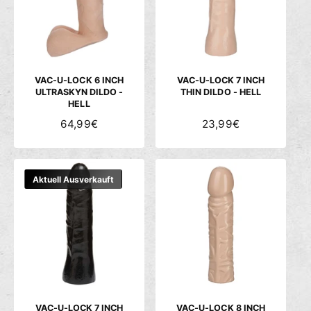
R
R
P
P
R
R
E
E
I
I
S
S
VAC-U-LOCK 6 INCH
VAC-U-LOCK 7 INCH
ULTRASKYN DILDO -
THIN DILDO - HELL
HELL
N
64,99€
N
23,99€
O
O
R
R
M
M
Aktuell Ausverkauft
A
A
L
L
E
E
R
R
P
P
R
R
E
E
I
I
S
S
VAC-U-LOCK 7 INCH
VAC-U-LOCK 8 INCH