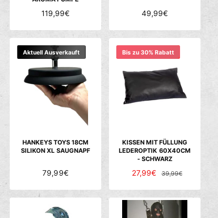
N
119,99€
N
49,99€
O
O
R
R
M
M
Aktuell Ausverkauft
Bis zu 30% Rabatt
A
A
L
L
E
E
R
R
P
P
R
R
E
E
I
I
S
S
HANKEYS TOYS 18CM
KISSEN MIT FÜLLUNG
SILIKON XL SAUGNAPF
LEDEROPTIK 60X40CM
- SCHWARZ
N
79,99€
V
27,99€
N
39,99€
O
E
O
R
R
R
M
K
M
A
A
A