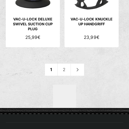
E
E
I
I
S
S
VAC-U-LOCK DELUXE
VAC-U-LOCK KNUCKLE
SWIVEL SUCTION CUP
UP HANDGRIFF
PLUG
N
25,99€
N
23,99€
O
O
R
R
M
M
A
A
L
L
1
2
E
E
R
R
P
P
R
R
E
E
I
I
S
S