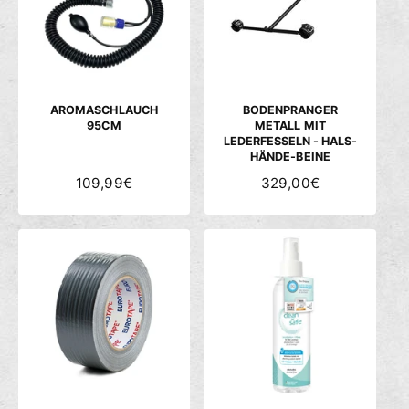
c
h
ä
f
t
AROMASCHLAUCH
BODENPRANGER
95CM
METALL MIT
LEDERFESSELN - HALS-
HÄNDE-BEINE
N
109,99€
N
329,00€
O
O
R
R
M
M
A
A
L
L
E
E
R
R
P
P
R
R
E
E
I
I