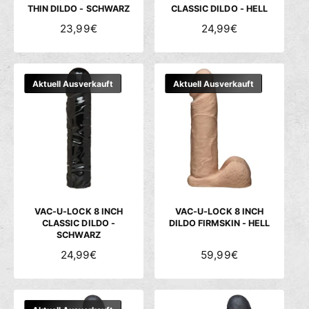
THIN DILDO - SCHWARZ
CLASSIC DILDO - HELL
N
23,99€
N
24,99€
O
O
R
R
M
M
Aktuell Ausverkauft
Aktuell Ausverkauft
A
A
L
L
E
E
R
R
P
P
R
R
E
E
I
I
S
S
VAC-U-LOCK 8 INCH
VAC-U-LOCK 8 INCH
CLASSIC DILDO -
DILDO FIRMSKIN - HELL
SCHWARZ
N
24,99€
N
59,99€
O
O
R
R
M
M