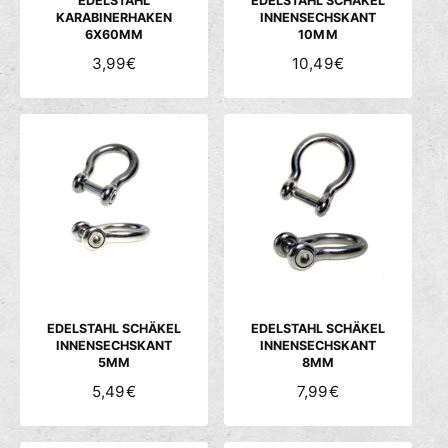
EDELSTAHL
EDELSTAHL SCHÄKEL
KARABINERHAKEN
INNENSECHSKANT
6X60MM
10MM
N
3,99€
N
10,49€
O
O
R
R
M
M
A
A
L
L
E
E
R
R
P
P
R
R
E
E
I
I
S
S
EDELSTAHL SCHÄKEL
EDELSTAHL SCHÄKEL
INNENSECHSKANT
INNENSECHSKANT
5MM
8MM
N
5,49€
N
7,99€
O
O
R
R