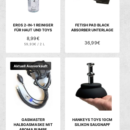
R
R
E
E
I
I
S
S
EROS 2-IN-1 REINIGER
FETISH PAD BLACK
FÜR HAUT UND TOYS
ABSORBER UNTERLAGE
N
8,99€
N
36,99€
S
59,93€
O
/
2 L
T
P
O
R
Ü
R
R
C
O
M
K
M
P
A
Aktuell Ausverkauft
R
A
L
E
I
L
E
S
E
R
R
P
P
R
R
E
E
I
I
S
S
GASMASTER
HANKEYS TOYS 10CM
HALBGASMASKE MIT
SILIKON SAUGNAPF
AROMA PUMPE