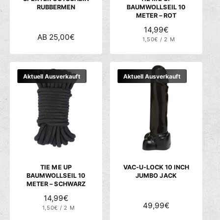
RUBBERMEN
BAUMWOLLSEIL 10
METER – ROT
N
14,99€
N
AB 25,00€
S
1,50€
O
/
2 M
T
P
O
R
Ü
R
R
C
O
M
K
M
P
A
Aktuell Ausverkauft
Aktuell Ausverkauft
R
A
L
E
L
I
E
S
E
R
R
P
P
R
R
E
E
I
I
S
S
TIE ME UP
VAC-U-LOCK 10 INCH
BAUMWOLLSEIL 10
JUMBO JACK
METER – SCHWARZ
N
14,99€
N
49,99€
S
1,50€
O
/
2 M
T
P
O
R