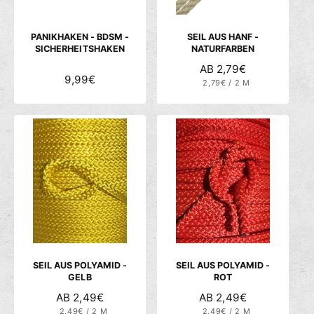
E
E
I
I
S
S
PANIKHAKEN - BDSM -
SEIL AUS HANF -
SICHERHEITSHAKEN
NATURFARBEN
N
AB 2,79€
N
9,99€
S
O
2,79€
/
2 M
T
P
O
R
Ü
R
R
C
O
M
K
M
P
A
R
A
L
E
L
I
E
S
E
R
R
P
P
R
R
E
E
I
I
S
S
SEIL AUS POLYAMID -
SEIL AUS POLYAMID -
GELB
ROT
N
AB 2,49€
N
AB 2,49€
S
S
O
2,49€
/
2 M
O
2,49€
/
2 M