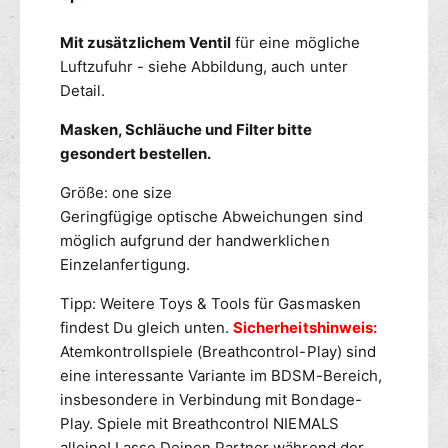
s
f
m
ü
Mit zusätzlichem Ventil
für eine mögliche
a
r
Luftzufuhr - siehe Abbildung, auch unter
s
G
k
Detail.
a
e
s
Masken, Schläuche und Filter bitte
n
m
K
gesondert bestellen.
a
U
s
Größe: one size
R
k
Z
Geringfügige optische Abweichungen sind
e
2
n
möglich aufgrund der handwerklichen
x
K
Einzelanfertigung.
m
U
ä
R
Tipp: Weitere Toys & Tools für Gasmasken
n
Z
findest Du gleich unten.
Sicherheitshinweis:
n
2
Atemkontrollspiele (Breathcontrol-Play) sind
l
x
eine interessante Variante im BDSM-Bereich,
i
m
insbesondere in Verbindung mit Bondage-
c
ä
Play. Spiele mit Breathcontrol NIEMALS
h
n
-
alleine! Lasse Deinen Partner während der