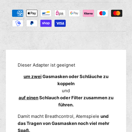
e
i
e
Z
M
r
s
a
e
e
n
h
d
g
i
l
e
e
u
f
M
n
ü
e
g
r
n
s
A
g
m
Dieser Adapter ist geeignet
d
e
a
e
f
um zwei
Gasmasken oder Schläuche zu
p
ü
t
koppeln
t
r
h
e
und
A
o
r
d
auf einen
Schlauch oder Filter zusammen zu
d
f
a
führen.
e
ü
p
n
r
t
Damit macht Breathcontrol, Atemspiele
und
G
e
das Tragen von Gasmasken noch viel mehr
a
r
Spaß.