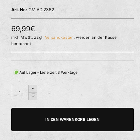
l
ö
r
GM.AD.2362
f
f
f
n
ü
e
N
69,99€
g
n
b
o
inkl. MwSt. zzgl.
Versandkosten
, werden an der Kasse
berechnet
a
r
r
m
a
Auf Lager - Lieferzeit 3 Werktage
l
A
A
E
e
n
n
r
V
r
z
z
h
e
a
a
ö
r
P
h
h
h
r
IN DEN WARENKORB LEGEN
r
e
i
l
l
d
n
e
i
g