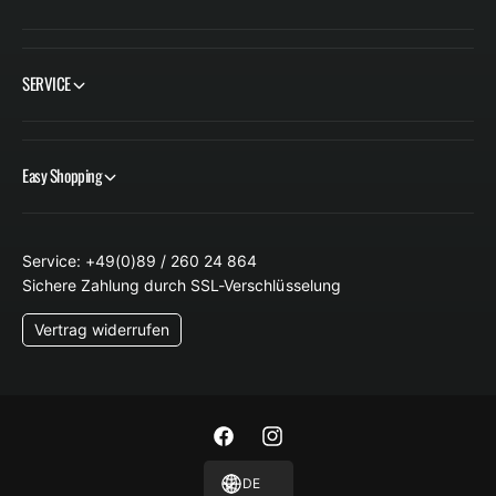
SERVICE
Easy Shopping
Service: +49(0)89 / 260 24 864
Sichere Zahlung durch SSL-Verschlüsselung
Vertrag widerrufen
F
I
a
n
DE