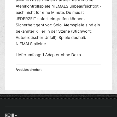
n
1
l
Atemkontrollspiele NIEMALS unbeaufsichtigt -
x
i
auch nicht für eine Minute. Du musst
w
c
JEDERZEIT sofort eingreifen können.
e
h
Sicherheit geht vor: Solo-Atemspiele sind ein
i
-
bekannter Killer in der Szene (Stichwort:
b
1
Autoerotischer Unfall). Spiele deshalb
l
x
i
NIEMALS alleine.
w
c
e
h
Lieferumfang: 1 Adapter ohne Deko
i
b
l
Produktsicherheit
i
c
h
RECHT