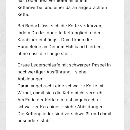
aus Leder, fest vernietet an einem
u
e
Kettenwirbel und einer daran angebrachten
n
d
Kette.
d
e
e
r
Bei Bedarf lässt sich die Kette verkürzen,
l
H
indem Du das oberste Kettenglied in den
e
u
i
Karabiner einhängst. Damit kann die
n
n
d
Hundeleine an Deinem Halsband bleiben,
e
e
ohne dass die Länge stört.
-
l
g
e
Graue Lederschlaufe mit schwarzer Paspel in
r
i
hochwertiger Ausführung – siehe
a
n
Abbildungen.
u
e
Daran angebracht eine schwarze Kette mit
-
Wirbel, damit sich die Kette nicht verdreht.
g
Am Ende der Kette ein fest angebrachter
r
schwarzer Karabiner – siehe Abbildungen.
a
u
Die Kettenglieder sind verschweißt und damit
besonders stabil.