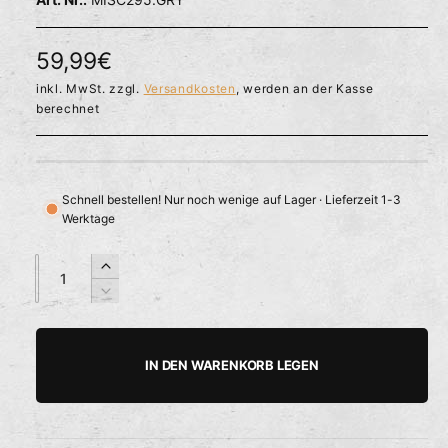
l
ö
r
f
f
f
N
59,99€
n
ü
e
o
inkl. MwSt. zzgl.
Versandkosten
, werden an der Kasse
g
n
berechnet
b
r
a
m
r
a
Schnell bestellen! Nur noch wenige auf Lager · Lieferzeit 1-3
Werktage
l
e
A
A
E
n
n
r
r
V
z
z
h
e
P
a
a
ö
r
h
h
h
r
r
IN DEN WARENKORB LEGEN
e
i
l
l
e
d
n
i
g
i
e
e