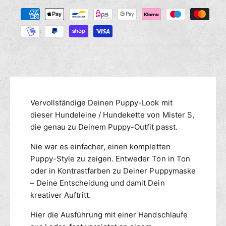
Z
M
s
r
a
e
e
n
h
d
g
i
l
e
e
u
f
M
n
ü
e
g
r
n
s
M
g
m
Vervollständige Deinen Puppy-Look mit
i
e
s
e
dieser Hundeleine / Hundekette von Mister S,
f
t
ü
t
die genau zu Deinem Puppy-Outfit passt.
e
r
h
r
Nie war es einfacher, einen kompletten
M
o
S
i
Puppy-Style zu zeigen. Entweder Ton in Ton
d
L
s
oder in Kontrastfarben zu Deiner Puppymaske
e
e
t
– Deine Entscheidung und damit Dein
n
d
e
kreativer Auftritt.
e
r
r
S
Hier die Ausführung mit einer Handschlaufe
H
L