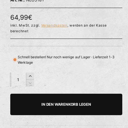
l
ö
r
f
f
f
N
64,99€
n
ü
e
o
inkl. MwSt. zzgl.
Versandkosten
, werden an der Kasse
g
n
berechnet
b
r
a
m
r
a
Schnell bestellen! Nur noch wenige auf Lager · Lieferzeit 1-3
Werktage
l
e
A
A
E
n
n
r
r
V
z
z
h
e
P
a
a
ö
r
h
h
h
r
r
IN DEN WARENKORB LEGEN
e
i
l
l
e
d
n
i
g
i
e
e