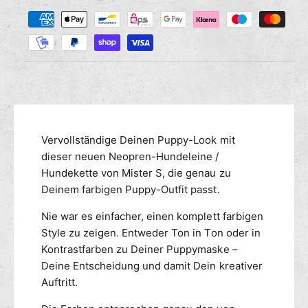
Z
M
s
r
a
e
e
n
h
d
g
i
l
e
e
u
f
M
n
ü
e
g
r
n
s
M
g
m
Vervollständige Deinen Puppy-Look mit
i
e
s
e
dieser neuen Neopren-Hundeleine /
f
t
ü
t
Hundekette von Mister S, die genau zu
e
r
h
Deinem farbigen Puppy-Outfit passt.
r
M
o
S
i
Nie war es einfacher, einen komplett farbigen
d
N
s
Style zu zeigen. Entweder Ton in Ton oder in
e
e
t
Kontrastfarben zu Deiner Puppymaske –
n
o
e
Deine Entscheidung und damit Dein kreativer
p
r
Auftritt.
r
S
e
N