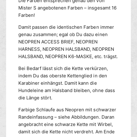
Die Farben entsprechen genau den von
n
e
Mister S angebotenen Farben – insgesamt 16
H
o
Farben!
u
p
n
r
Damit passen die identischen Farben immer
d
e
genau zusammen; egal ob Du dazu einen
e
n
l
NEOPREN ACCESS BRIEF, NEOPREN
H
e
u
HARNESS, NEOPREN HALSBAND, NEOPREN
i
n
HALSBAND, NEOPREN K6-MASKE, etc. trägst.
n
d
e
e
Bei Bedarf lässt sich die Kette verkürzen,
-
l
indem Du das oberste Kettenglied in den
g
e
Karabiner einhängst. Damit kann die
e
i
Hundeleine am Halsband bleiben, ohne dass
l
n
die Länge stört.
b
e
-
Farbige Schlaufe aus Neopren mit schwarzer
g
Randeinfassung – siehe Abbildungen. Daran
e
angebracht eine schwarze Kette mit Wirbel,
l
damit sich die Kette nicht verdreht. Am Ende
b