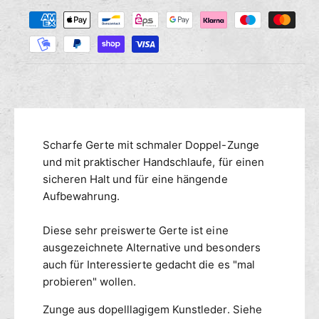
Z
M
s
r
a
e
e
n
h
d
g
i
l
e
e
u
f
M
n
ü
e
g
r
n
s
G
g
m
Scharfe Gerte mit schmaler Doppel-Zunge
e
e
r
e
und mit praktischer Handschlaufe, für einen
f
t
ü
t
sicheren Halt und für eine hängende
e
r
h
Aufbewahrung.
l
G
o
a
e
d
Diese sehr preiswerte Gerte ist eine
n
r
e
ausgezeichnete Alternative und besonders
g
t
n
auch für Interessierte gedacht die es "mal
,
e
H
probieren" wollen.
l
a
a
Zunge aus dopelllagigem Kunstleder. Siehe
n
n