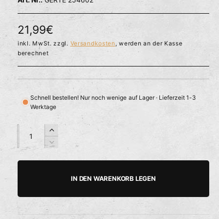
l
ö
r
f
f
f
N
21,99€
n
ü
e
o
inkl. MwSt. zzgl.
Versandkosten
, werden an der Kasse
g
n
berechnet
b
r
a
m
r
a
Schnell bestellen! Nur noch wenige auf Lager · Lieferzeit 1-3
Werktage
l
e
A
A
E
n
n
r
r
V
z
z
h
e
P
a
a
ö
r
h
h
h
r
r
IN DEN WARENKORB LEGEN
e
i
l
l
e
d
n
i
g
i
e
e