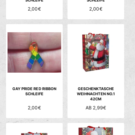
SCHLEIFE
SCHLEIFE
N
2,00€
N
2,00€
O
O
R
R
M
M
A
A
L
L
E
E
R
R
P
P
R
R
E
E
I
I
S
S
GAY PRIDE RED RIBBON
GESCHENKTASCHE
SCHLEIFE
WEIHNACHTEN NO.1
42CM
N
2,00€
N
AB 2,99€
O
O
R
R
M
M
A
A