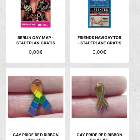
c
h
ä
f
t
BERLIN GAY MAP -
FRIENDS NAVIGAYTOR
STADTPLAN GRATIS
- STADTPLÄNE GRATIS
N
0,00€
N
0,00€
O
O
R
R
M
M
A
A
L
L
E
E
R
R
P
P
R
R
E
E
I
I
S
S
GAY PRIDE RED RIBBON
GAY PRIDE RED RIBBON