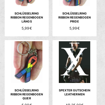
E
E
I
I
S
S
SCHLÜSSELRING
SCHLÜSSELRING
RIBBON REGENBOGEN
RIBBON REGENBOGEN
LÄNGS
PRIDE
N
5,99€
N
5,99€
O
O
R
R
M
M
A
A
L
L
E
E
R
R
P
P
R
R
E
E
I
I
S
S
SCHLÜSSELRING
SPEXTER GUTSCHEIN
RIBBON REGENBOGEN
LEATHERMEN
QUER