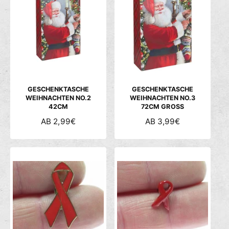
L
L
E
E
R
R
P
P
R
R
E
E
I
I
S
S
GESCHENKTASCHE
GESCHENKTASCHE
WEIHNACHTEN NO.2
WEIHNACHTEN NO.3
42CM
72CM GROSS
N
AB 2,99€
N
AB 3,99€
O
O
R
R
M
M
A
A
L
L
E
E
R
R
P
P
R
R