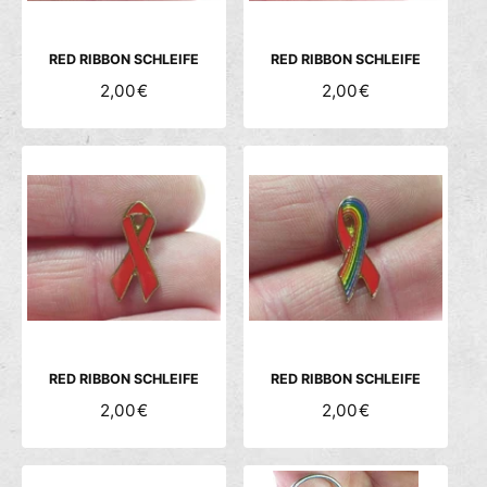
E
E
I
I
S
S
RED RIBBON SCHLEIFE
RED RIBBON SCHLEIFE
N
2,00€
N
2,00€
O
O
R
R
M
M
A
A
L
L
E
E
R
R
P
P
R
R
E
E
I
I
S
S
RED RIBBON SCHLEIFE
RED RIBBON SCHLEIFE
N
2,00€
N
2,00€
O
O
R
R
M
M