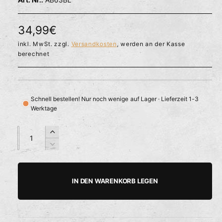
l
ö
r
f
f
f
N
34,99€
n
ü
e
o
inkl. MwSt. zzgl.
Versandkosten
, werden an der Kasse
g
n
berechnet
b
r
a
m
r
a
Schnell bestellen! Nur noch wenige auf Lager · Lieferzeit 1-3
Werktage
l
e
A
A
E
n
n
r
r
V
z
z
h
e
P
a
a
ö
r
h
h
h
r
r
IN DEN WARENKORB LEGEN
e
i
l
l
e
d
n
i
g
i
e
e