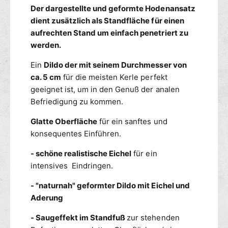
E
e
Der dargestellte und geformte Hodenansatz
S
l
dient zusätzlich als Standfläche für einen
A
l
aufrechten Stand um einfach penetriert zu
R
C
werden.
-
A
s
E
Ein
Dildo der mit seinem Durchmesser von
c
S
ca. 5 cm
für die meisten Kerle perfekt
h
A
geeignet ist, um in den Genuß der analen
w
R
a
Befriedigung zu kommen.
-
r
s
Glatte Oberfläche
für ein sanftes und
z
c
konsequentes Einführen.
h
w
- schöne realistische Eichel
für ein
a
intensives Eindringen.
r
z
- "naturnah" geformter Dildo mit Eichel und
Aderung
- Saugeffekt im Standfuß
zur stehenden