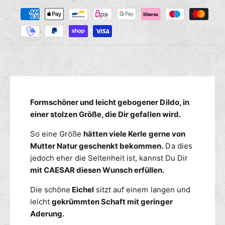
Z
M
s
r
a
e
e
n
h
d
g
i
l
e
e
u
f
M
n
ü
e
g
r
n
s
D
g
m
Formschöner und leicht gebogener Dildo, in
i
e
l
e
einer stolzen Größe, die Dir gefallen wird.
f
d
ü
t
So eine Größe
hätten viele Kerle gerne von
o
r
h
M
Mutter Natur geschenkt bekommen.
Da dies
D
o
o
i
jedoch eher die Seltenheit ist, kannst Du Dir
d
d
l
mit CAESAR diesen Wunsch erfüllen.
e
e
d
n
l
o
Die schöne
Eichel
sitzt auf einem langen und
l
M
leicht
gekrümmten Schaft mit geringer
C
o
Aderung.
A
d