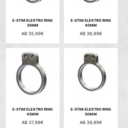
R
R
E
E
I
I
S
S
E-STIM ELEKTRO RING
E-STIM ELEKTRO RING
35MM
40MM
N
AB 35,99€
N
AB 36,99€
O
O
R
R
M
M
A
A
L
L
E
E
R
R
P
P
R
R
E
E
I
I
S
S
E-STIM ELEKTRO RING
E-STIM ELEKTRO RING
45MM
50MM
N
AB 37,99€
N
AB 39,99€