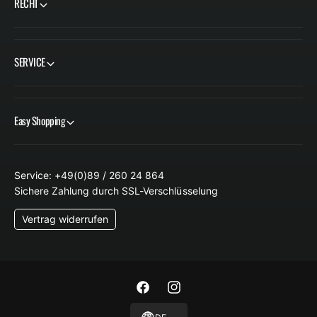
RECHT
I
I
S
S
SERVICE
Easy Shopping
Service: +49(0)89 / 260 24 864
Sichere Zahlung durch SSL-Verschlüsselung
Vertrag widerrufen
F
I
a
n