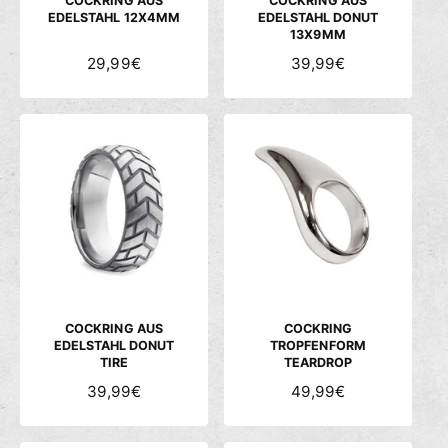
COCKRING AUS
COCKRING AUS
EDELSTAHL 12X4MM
EDELSTAHL DONUT
13X9MM
N
29,99€
N
39,99€
O
O
R
R
M
M
A
A
L
L
E
E
R
R
P
P
R
R
E
E
I
I
S
S
COCKRING AUS
COCKRING
EDELSTAHL DONUT
TROPFENFORM
TIRE
TEARDROP
N
39,99€
N
49,99€
O
O
R
R