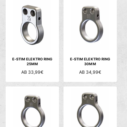
M
M
A
A
L
L
E
E
R
R
P
P
R
R
E
E
I
I
S
S
E-STIM ELEKTRO RING
E-STIM ELEKTRO RING
25MM
30MM
N
AB 33,99€
N
AB 34,99€
O
O
R
R
M
M
A
A
L
L
E
E
R
R
P
P