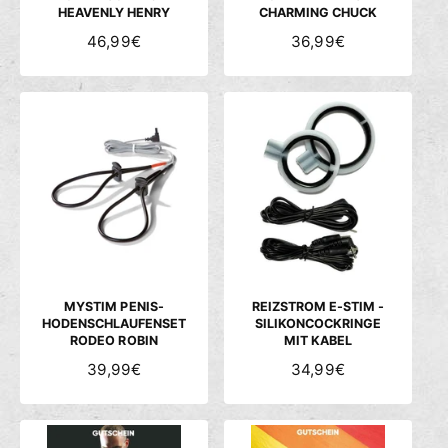
HEAVENLY HENRY
CHARMING CHUCK
N
46,99€
N
36,99€
O
O
R
R
M
M
A
A
L
L
E
E
R
R
P
P
R
R
E
E
I
I
S
S
MYSTIM PENIS-
REIZSTROM E-STIM -
HODENSCHLAUFENSET
SILIKONCOCKRINGE
RODEO ROBIN
MIT KABEL
N
39,99€
N
34,99€
O
O
R
R
M
M