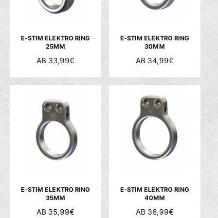
c
h
ä
E-STIM ELEKTRO RING
E-STIM ELEKTRO RING
f
25MM
30MM
t
N
AB 33,99€
N
AB 34,99€
O
O
R
R
M
M
A
A
L
L
E
E
R
R
P
P
R
R
E
E
I
I
S
S
E-STIM ELEKTRO RING
E-STIM ELEKTRO RING
35MM
40MM
N
AB 35,99€
N
AB 36,99€