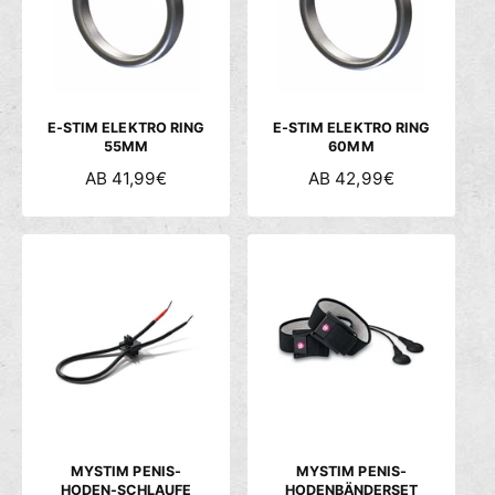
R
R
P
P
R
R
E
E
I
I
S
S
E-STIM ELEKTRO RING
E-STIM ELEKTRO RING
55MM
60MM
N
AB 41,99€
N
AB 42,99€
O
O
R
R
M
M
A
A
L
L
E
E
R
R
P
P
R
R
E
E
I
I
S
S
MYSTIM PENIS-
MYSTIM PENIS-
HODEN-SCHLAUFE
HODENBÄNDERSET