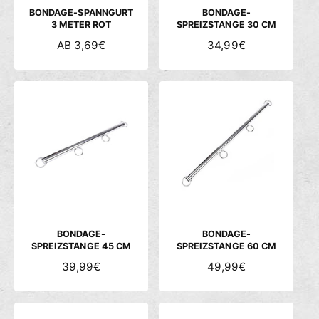
S
S
BONDAGE-SPANNGURT
BONDAGE-
3 METER ROT
SPREIZSTANGE 30 CM
N
AB 3,69€
N
34,99€
O
O
R
R
M
M
A
A
L
L
E
E
R
R
P
P
R
R
E
E
I
I
S
S
BONDAGE-
BONDAGE-
SPREIZSTANGE 45 CM
SPREIZSTANGE 60 CM
N
39,99€
N
49,99€
O
O
R
R
M
M