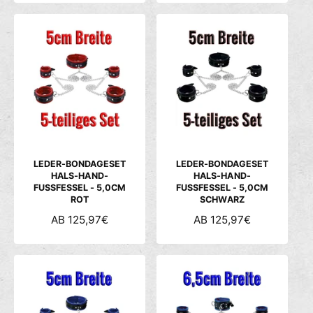
R
R
M
M
A
A
L
L
E
E
R
R
P
P
R
R
E
E
I
I
S
S
LEDER-BONDAGESET
LEDER-BONDAGESET
HALS-HAND-
HALS-HAND-
FUSSFESSEL - 5,0CM
FUSSFESSEL - 5,0CM
ROT
SCHWARZ
N
AB 125,97€
N
AB 125,97€
O
O
R
R
M
M
A
A
L
L
E
E