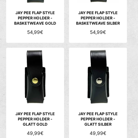
I
I
S
S
JAY PEE FLAP STYLE
JAY PEE FLAP STYLE
PEPPER HOLDER -
PEPPER HOLDER -
BASKETWEAVE GOLD
BASKETWEAVE SILBER
N
54,99€
N
54,99€
O
O
R
R
M
M
A
A
L
L
E
E
R
R
P
P
R
R
E
E
I
I
S
S
JAY PEE FLAP STYLE
JAY PEE FLAP STYLE
PEPPER HOLDER -
PEPPER HOLDER -
GLATT GOLD
GLATT SILBER
N
49,99€
N
49,99€