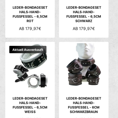
I
I
S
S
LEDER-BONDAGESET
LEDER-BONDAGESET
HALS-HAND-
HALS-HAND-
FUSSFESSEL - 6,5CM
FUSSFESSEL - 6,5CM
ROT
SCHWARZ
N
AB 179,97€
N
AB 179,97€
O
O
R
R
M
M
Aktuell Ausverkauft
A
A
L
L
E
E
R
R
P
P
R
R
E
E
I
I
S
S
LEDER-BONDAGESET
LEDER-BONDAGESET
HALS-HAND-
HALS-HAND-
FUSSFESSEL - 6,5CM
FUSSFESSEL - 6CM
WEISS
SCHWARZBRAUN