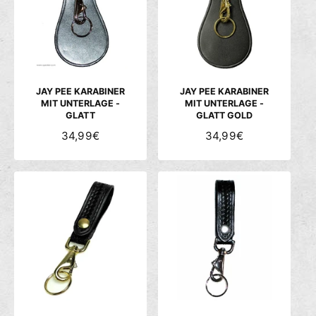
R
R
P
P
R
R
E
E
I
I
S
S
JAY PEE KARABINER
JAY PEE KARABINER
MIT UNTERLAGE -
MIT UNTERLAGE -
GLATT
GLATT GOLD
N
34,99€
N
34,99€
O
O
R
R
M
M
A
A
L
L
E
E
R
R
P
P
R
R
E
E
I
I