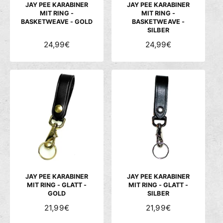
S
S
JAY PEE KARABINER
JAY PEE KARABINER
MIT RING -
MIT RING -
BASKETWEAVE - GOLD
BASKETWEAVE -
SILBER
N
24,99€
N
24,99€
O
O
R
R
M
M
A
A
L
L
E
E
R
R
P
P
R
R
E
E
I
I
S
S
JAY PEE KARABINER
JAY PEE KARABINER
MIT RING - GLATT -
MIT RING - GLATT -
GOLD
SILBER
N
21,99€
N
21,99€
O
O