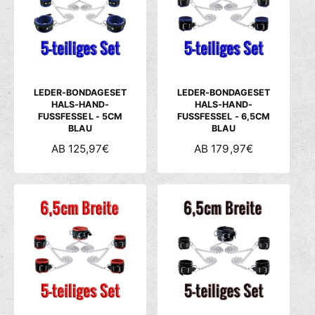
R
R
P
P
R
R
E
E
I
I
S
S
LEDER-BONDAGESET
LEDER-BONDAGESET
HALS-HAND-
HALS-HAND-
FUSSFESSEL - 5CM
FUSSFESSEL - 6,5CM
BLAU
BLAU
N
AB 125,97€
N
AB 179,97€
O
O
R
R
M
M
A
A
L
L
E
E
R
R
P
P
R
R
E
E