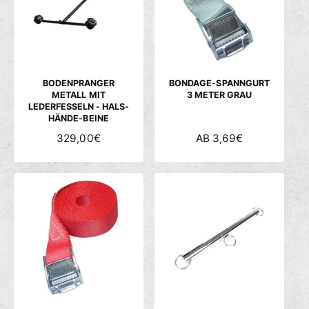
c
h
ä
f
t
BODENPRANGER
BONDAGE-SPANNGURT
METALL MIT
3 METER GRAU
LEDERFESSELN - HALS-
HÄNDE-BEINE
N
329,00€
N
AB 3,69€
O
O
R
R
M
M
A
A
L
L
E
E
R
R
P
P
R
R
E
E
I
I