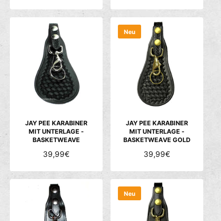
O
O
R
R
M
M
Neu
A
A
L
L
E
E
R
R
P
P
R
R
E
E
I
I
S
S
JAY PEE KARABINER
JAY PEE KARABINER
MIT UNTERLAGE -
MIT UNTERLAGE -
BASKETWEAVE
BASKETWEAVE GOLD
N
39,99€
N
39,99€
O
O
R
R
M
M
Neu
A
A
L
L
E
E