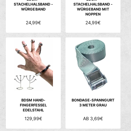
STACHELHALSBAND -
STACHELHALSBAND -
WÜRGEBAND
WÜRGEBAND MIT
NOPPEN
N
24,99€
N
24,99€
O
O
R
R
M
M
A
A
L
L
E
E
R
R
P
P
R
R
E
E
I
I
S
S
BDSM HAND-
BONDAGE-SPANNGURT
FINGERFESSEL
3 METER GRAU
EDELSTAHL
N
129,99€
N
AB 3,69€
O
O