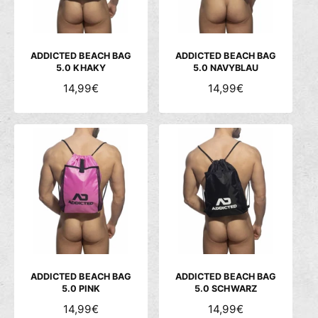
c
h
ä
ADDICTED BEACH BAG
ADDICTED BEACH BAG
f
5.0 KHAKY
5.0 NAVYBLAU
t
N
14,99€
N
14,99€
O
O
R
R
M
M
A
A
L
L
E
E
R
R
P
P
R
R
E
E
I
I
S
S
ADDICTED BEACH BAG
ADDICTED BEACH BAG
5.0 PINK
5.0 SCHWARZ
N
14,99€
N
14,99€