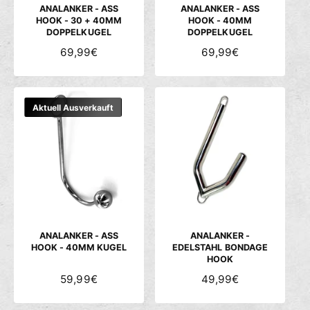
S
S
ANALANKER - ASS
ANALANKER - ASS
HOOK - 30 + 40MM
HOOK - 40MM
DOPPELKUGEL
DOPPELKUGEL
N
69,99€
N
69,99€
O
O
R
R
M
M
Aktuell Ausverkauft
A
A
L
L
E
E
R
R
P
P
R
R
E
E
I
I
S
S
ANALANKER - ASS
ANALANKER -
HOOK - 40MM KUGEL
EDELSTAHL BONDAGE
HOOK
N
59,99€
N
49,99€
O
O
R
R