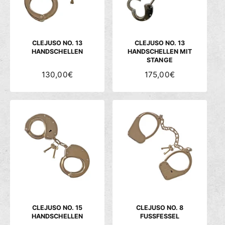
R
R
E
E
I
I
S
S
CLEJUSO NO. 13
CLEJUSO NO. 13
HANDSCHELLEN
HANDSCHELLEN MIT
STANGE
N
130,00€
N
175,00€
O
O
R
R
M
M
A
A
L
L
E
E
R
R
P
P
R
R
E
E
I
I
S
S
CLEJUSO NO. 15
CLEJUSO NO. 8
HANDSCHELLEN
FUSSFESSEL