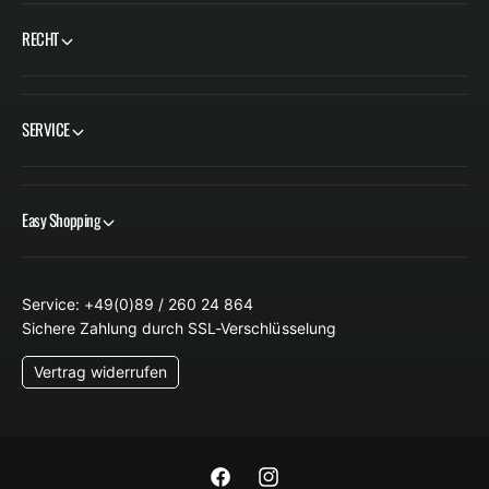
E
E
RECHT
I
I
S
S
SERVICE
Easy Shopping
Service: +49(0)89 / 260 24 864
Sichere Zahlung durch SSL-Verschlüsselung
Vertrag widerrufen
F
I