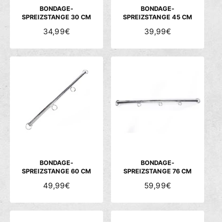
S
S
BONDAGE-
BONDAGE-
SPREIZSTANGE 30 CM
SPREIZSTANGE 45 CM
N
34,99€
N
39,99€
O
O
R
R
M
M
A
A
L
L
E
E
R
R
P
P
R
R
E
E
I
I
S
S
BONDAGE-
BONDAGE-
SPREIZSTANGE 60 CM
SPREIZSTANGE 76 CM
N
49,99€
N
59,99€
O
O
R
R
M
M