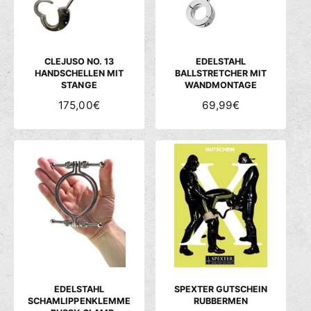
R
R
E
E
I
I
S
S
CLEJUSO NO. 13
EDELSTAHL
HANDSCHELLEN MIT
BALLSTRETCHER MIT
STANGE
WANDMONTAGE
N
175,00€
N
69,99€
O
O
R
R
M
M
A
A
L
L
E
E
R
R
P
P
R
R
E
E
I
I
S
S
EDELSTAHL
SPEXTER GUTSCHEIN
SCHAMLIPPENKLEMME
RUBBERMEN