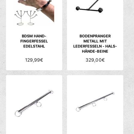
c
h
ä
f
t
BDSM HAND-
BODENPRANGER
FINGERFESSEL
METALL MIT
EDELSTAHL
LEDERFESSELN - HALS-
HÄNDE-BEINE
N
129,99€
N
329,00€
O
O
R
R
M
M
A
A
L
L
E
E
R
R
P
P
R
R
E
E
I
I