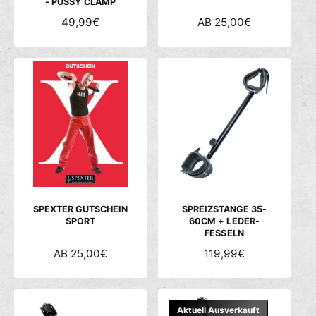
- PUSSY CLAMP
N
49,99€
N
AB 25,00€
O
O
R
R
M
M
A
A
L
L
E
E
R
R
P
P
R
R
E
E
I
I
S
S
SPEXTER GUTSCHEIN
SPREIZSTANGE 35-
SPORT
60CM + LEDER-
FESSELN
N
AB 25,00€
N
119,99€
O
O
R
R
M
M
Aktuell Ausverkauft
A
A