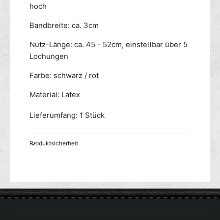
hoch
e
u
b
n
Bandbreite: ca. 3cm
e
d
l
k
Nutz-Länge: ca. 45 - 52cm, einstellbar über 5
N
n
Lochungen
O
e
S
b
Farbe: schwarz / rot
O
e
U
l
Material: Latex
N
N
D
O
Lieferumfang: 1 Stück
S
O
U
Produktsicherheit
N
D