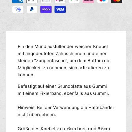
M
r
a
s
e
e
h
n
d
l
g
i
u
e
e
n
f
M
g
ü
e
r
s
n
Ein den Mund ausfüllender weicher Knebel
B
g
m
mit angedeuteten Zahnschienen und einer
o
e
e
kleinen "Zungentasche", um dem Bottom die
n
f
t
Möglichkeit zu nehmen, sich artikulieren zu
d
ü
h
a
können.
r
o
g
B
Befestigt auf einer Grundplatte aus Gummi
d
e
o
-
mit einem Fixierband, ebenfalls aus Gummi.
e
n
M
d
n
u
a
Hinweis: Bei der Verwendung die Haltebänder
n
g
nicht überdehnen.
d
e
k
-
Größe des Knebels: ca. 6cm breit und 6.5cm
n
M